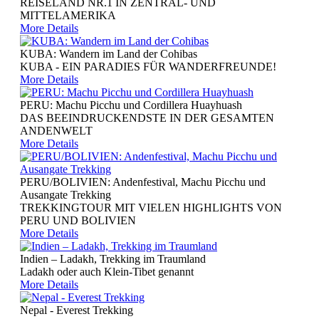
REISELAND NR.1 IN ZENTRAL- UND
Katalog
MITTELAMERIKA
Versicherung
More Details
Gutschein schenken
Garantie Check Box
KUBA: Wandern im Land der Cohibas
Buchung & Zahlung
KUBA - EIN PARADIES FÜR WANDERFREUNDE!
Frühbucherrabatt
More Details
Unsere Partner
Checkliste
PERU: Machu Picchu und Cordillera Huayhuash
Messeauftritte
DAS BEEINDRUCKENDSTE IN DER GESAMTEN
Levelbewertung
ANDENWELT
Impressum
More Details
Kontakt
Newsletter
PERU/BOLIVIEN: Andenfestival, Machu Picchu und
Ausangate Trekking
TREKKINGTOUR MIT VIELEN HIGHLIGHTS VON
PERU UND BOLIVIEN
More Details
Indien – Ladakh, Trekking im Traumland
Ladakh oder auch Klein-Tibet genannt
More Details
Nepal - Everest Trekking