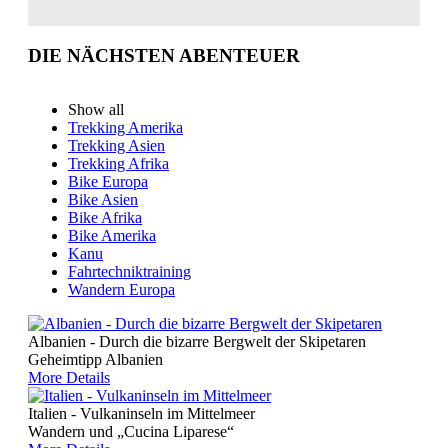
Bhutan
Indien/ Ladakh
Tibet
DIE NÄCHSTEN ABENTEUER
Afrika
Algerien
Kilimanjaro
Mt Meru+Machame
Show all
Route+Safari
Trekking Amerika
Mt Meru+Kilimanjaro
Trekking Asien
7 Tage Machame Route
Trekking Afrika
6 Tage Marangu Route
Bike Europa
E-Bike Kilimanjaro
Bike Asien
Kilimanjaro 360° Radtour
Bike Afrika
Marokko
Bike Amerika
Atlas Gebirge
Kanu
Bike
Fahrtechniktraining
Europa
Wandern Europa
Griechenland
Italien
Albanien - Durch die bizarre Bergwelt der Skipetaren
Val Maira
Geheimtipp Albanien
Kroatien
More Details
Madeira
Montenegro
Italien - Vulkaninseln im Mittelmeer
Russland
Wandern und „Cucina Liparese“
Amerika