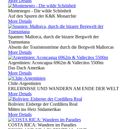
More Details
Kanada
Kuba
Montenegro - Die wilde Schönheit
USA
Auf den Spuren der K&K Monarchie
Asien
More Details
Bhutan
Indien/ Ladakh
Nepal
Spanien: Mallorca, durch die bizarre Bergwelt der
Nepal Annapurna
Tramuntana
Nepal Mustang
Abseits der Touristenströme durch die Bergwelt Mallorcas
Afrika
More Details
Kilimanjaro
E-Bike
Argentinien: Aconcagua 6962m & Vallecitos 5500m
Griechenland
Das Dach Amerikas
Kilimanjaro
More Details
Kroatien
Val Maira
Chile-Argentinien
Kuba
ERLEBNISSE UND WANDERN AM ENDE DER WELT
Kanu
More Details
Ecuador
Fahrtechniktraining
Bolivien: Eisberge der Cordillera Real
Fahrtechnik Tirol oder Salzburg
Mitten ins Herz Südamerikas
Ski & Expeditionen
More Details
Programm Furtenbach Adventures
Service
COSTA RICA: Wandern im Paradies
AGB