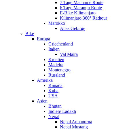
7 Tage Machame Route
6 Tage Marangu Route
E-Bike Kilimanjaro
Kilimanjaro 360° Radtour
Marokko
Atlas Gebirge
Bike
Europa
Griechenland
Italien
Val Maira
Kroatien
Madeira
Montenegro
Russland
Amerika
Kanada
Kuba
USA
Asien
Bhutan
Indien/ Ladakh
Nepal
Nepal Annapurna
Nepal Mustang