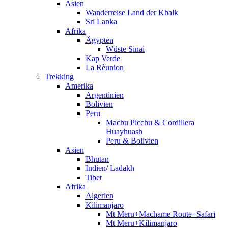
Asien
Wanderreise Land der Khalk
Sri Lanka
Afrika
Ägypten
Wüste Sinai
Kap Verde
La Rèunion
Trekking
Amerika
Argentinien
Bolivien
Peru
Machu Picchu & Cordillera
Huayhuash
Peru & Bolivien
Asien
Bhutan
Indien/ Ladakh
Tibet
Afrika
Algerien
Kilimanjaro
Mt Meru+Machame Route+Safari
Mt Meru+Kilimanjaro