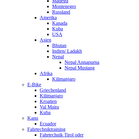
Madeira
Montenegro
Russland
Amerika
Kanada
Kuba
USA
Asien
Bhutan
Indien/ Ladakh
Nepal
Nepal Annapurna
Nepal Mustang
Afrika
Kilimanjaro
E-Bike
Griechenland
Kilimanjaro
Kroatien
Val Maira
Kuba
Kanu
Ecuador
Fahrtechniktraining
Fahrtechnik Tirol oder