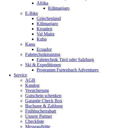
Afrika
Kilimanjaro
E-Bike
Griechenland
Kilimanjaro
Kroatien
Val Maira
Kuba
Kanu
Ecuador
Fahrtechniktraining
Fahrtechnik Tirol oder Salzburg
Ski & Expeditionen
Programm Furtenbach Adventures
Service
AGB
Katalog
Versicherung
Gutschein schenken
Garantie Check Box
Buchung & Zahlung
Frühbucherrabatt
Unsere Partner
Checkliste
Messeauftritte