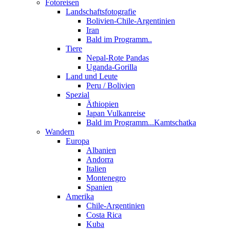
Fotoreisen
Landschaftsfotografie
Bolivien-Chile-Argentinien
Iran
Bald im Programm..
Tiere
Nepal-Rote Pandas
Uganda-Gorilla
Land und Leute
Peru / Bolivien
Spezial
Äthiopien
Japan Vulkanreise
Bald im Programm...Kamtschatka
Wandern
Europa
Albanien
Andorra
Italien
Montenegro
Spanien
Amerika
Chile-Argentinien
Costa Rica
Kuba