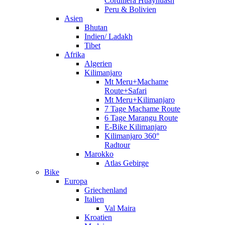
Cordillera Huayhuash
Peru & Bolivien
Asien
Bhutan
Indien/ Ladakh
Tibet
Afrika
Algerien
Kilimanjaro
Mt Meru+Machame
Route+Safari
Mt Meru+Kilimanjaro
7 Tage Machame Route
6 Tage Marangu Route
E-Bike Kilimanjaro
Kilimanjaro 360°
Radtour
Marokko
Atlas Gebirge
Bike
Europa
Griechenland
Italien
Val Maira
Kroatien