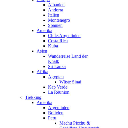
Albanien
Andorra
Italien
Montenegro
Spanien
Amerika
Chile-Argentinien
Costa Rica
Kuba
Asien
Wanderreise Land der
Khalk
Sri Lanka
Afrika
Ägypten
Wüste Sinai
Kap Verde
La Rèunion
Trekking
Amerika
Argentinien
Bolivien
Peru
Machu Picchu &