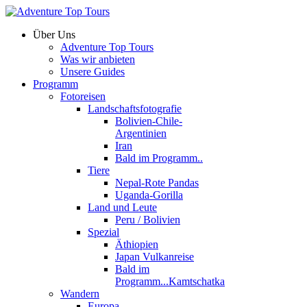
Über Uns
Adventure Top Tours
Was wir anbieten
Unsere Guides
Programm
Fotoreisen
Landschaftsfotografie
Bolivien-Chile-
Argentinien
Iran
Bald im Programm..
Tiere
Nepal-Rote Pandas
Uganda-Gorilla
Land und Leute
Peru / Bolivien
Spezial
Äthiopien
Japan Vulkanreise
Bald im
Programm...Kamtschatka
Wandern
Europa