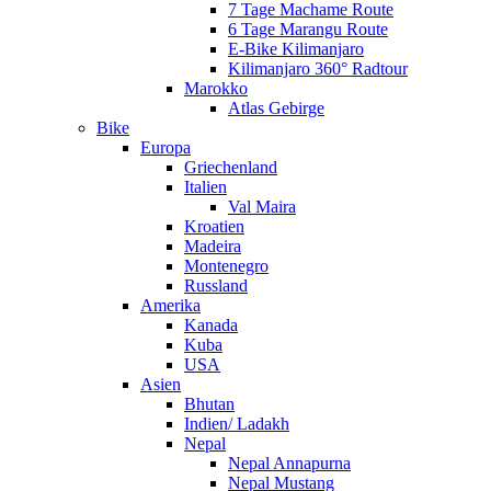
7 Tage Machame Route
6 Tage Marangu Route
E-Bike Kilimanjaro
Kilimanjaro 360° Radtour
Marokko
Atlas Gebirge
Bike
Europa
Griechenland
Italien
Val Maira
Kroatien
Madeira
Montenegro
Russland
Amerika
Kanada
Kuba
USA
Asien
Bhutan
Indien/ Ladakh
Nepal
Nepal Annapurna
Nepal Mustang