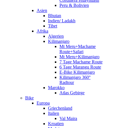
Cordillera Huayhuash
Peru & Bolivien
Asien
Bhutan
Indien/ Ladakh
Tibet
Afrika
Algerien
Kilimanjaro
Mt Meru+Machame
Route+Safari
Mt Meru+Kilimanjaro
7 Tage Machame Route
6 Tage Marangu Route
E-Bike Kilimanjaro
Kilimanjaro 360°
Radtour
Marokko
Atlas Gebirge
Bike
Europa
Griechenland
Italien
Val Maira
Kroatien