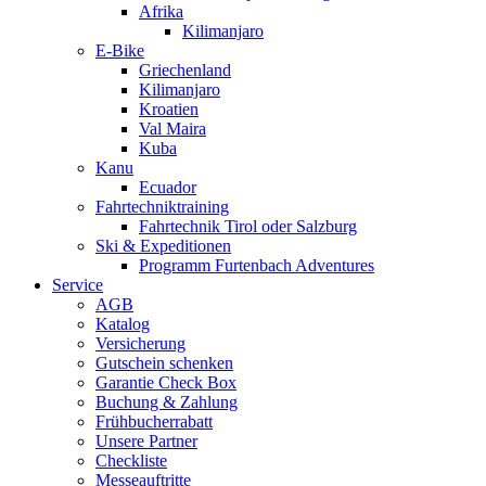
Afrika
Kilimanjaro
E-Bike
Griechenland
Kilimanjaro
Kroatien
Val Maira
Kuba
Kanu
Ecuador
Fahrtechniktraining
Fahrtechnik Tirol oder Salzburg
Ski & Expeditionen
Programm Furtenbach Adventures
Service
AGB
Katalog
Versicherung
Gutschein schenken
Garantie Check Box
Buchung & Zahlung
Frühbucherrabatt
Unsere Partner
Checkliste
Messeauftritte