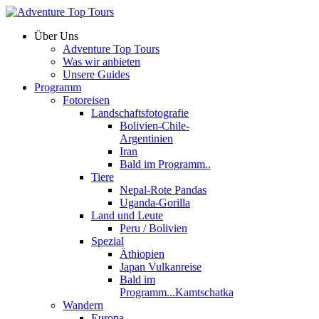
Über Uns
Adventure Top Tours
Was wir anbieten
Unsere Guides
Programm
Fotoreisen
Landschaftsfotografie
Bolivien-Chile-
Argentinien
Iran
Bald im Programm..
Tiere
Nepal-Rote Pandas
Uganda-Gorilla
Land und Leute
Peru / Bolivien
Spezial
Äthiopien
Japan Vulkanreise
Bald im
Programm...Kamtschatka
Wandern
Europa