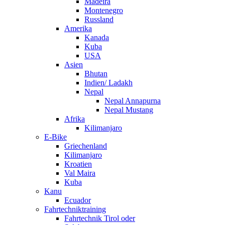
Madeira
Montenegro
Russland
Amerika
Kanada
Kuba
USA
Asien
Bhutan
Indien/ Ladakh
Nepal
Nepal Annapurna
Nepal Mustang
Afrika
Kilimanjaro
E-Bike
Griechenland
Kilimanjaro
Kroatien
Val Maira
Kuba
Kanu
Ecuador
Fahrtechniktraining
Fahrtechnik Tirol oder