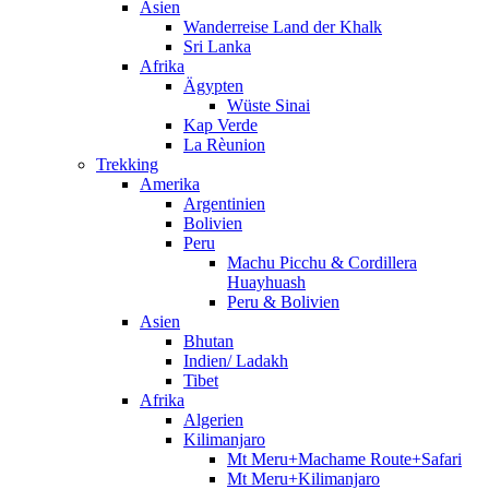
Asien
Wanderreise Land der Khalk
Sri Lanka
Afrika
Ägypten
Wüste Sinai
Kap Verde
La Rèunion
Trekking
Amerika
Argentinien
Bolivien
Peru
Machu Picchu & Cordillera
Huayhuash
Peru & Bolivien
Asien
Bhutan
Indien/ Ladakh
Tibet
Afrika
Algerien
Kilimanjaro
Mt Meru+Machame Route+Safari
Mt Meru+Kilimanjaro