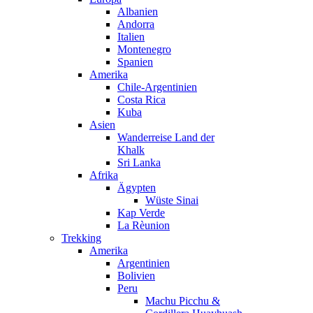
Albanien
Andorra
Italien
Montenegro
Spanien
Amerika
Chile-Argentinien
Costa Rica
Kuba
Asien
Wanderreise Land der
Khalk
Sri Lanka
Afrika
Ägypten
Wüste Sinai
Kap Verde
La Rèunion
Trekking
Amerika
Argentinien
Bolivien
Peru
Machu Picchu &