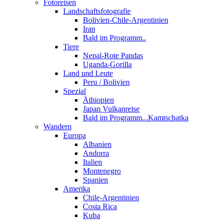
Fotoreisen
Landschaftsfotografie
Bolivien-Chile-Argentinien
Iran
Bald im Programm..
Tiere
Nepal-Rote Pandas
Uganda-Gorilla
Land und Leute
Peru / Bolivien
Spezial
Äthiopien
Japan Vulkanreise
Bald im Programm...Kamtschatka
Wandern
Europa
Albanien
Andorra
Italien
Montenegro
Spanien
Amerika
Chile-Argentinien
Costa Rica
Kuba