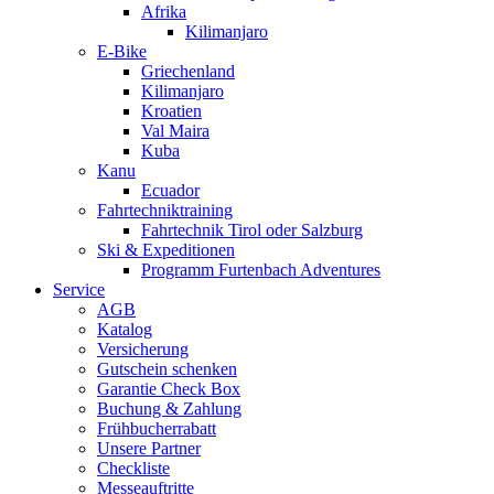
Afrika
Kilimanjaro
E-Bike
Griechenland
Kilimanjaro
Kroatien
Val Maira
Kuba
Kanu
Ecuador
Fahrtechniktraining
Fahrtechnik Tirol oder Salzburg
Ski & Expeditionen
Programm Furtenbach Adventures
Service
AGB
Katalog
Versicherung
Gutschein schenken
Garantie Check Box
Buchung & Zahlung
Frühbucherrabatt
Unsere Partner
Checkliste
Messeauftritte