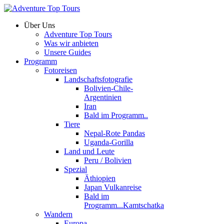
Über Uns
Adventure Top Tours
Was wir anbieten
Unsere Guides
Programm
Fotoreisen
Landschaftsfotografie
Bolivien-Chile-
Argentinien
Iran
Bald im Programm..
Tiere
Nepal-Rote Pandas
Uganda-Gorilla
Land und Leute
Peru / Bolivien
Spezial
Äthiopien
Japan Vulkanreise
Bald im
Programm...Kamtschatka
Wandern
Europa