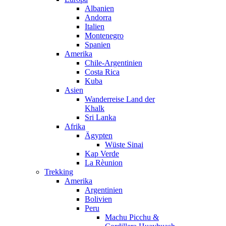
Albanien
Andorra
Italien
Montenegro
Spanien
Amerika
Chile-Argentinien
Costa Rica
Kuba
Asien
Wanderreise Land der
Khalk
Sri Lanka
Afrika
Ägypten
Wüste Sinai
Kap Verde
La Rèunion
Trekking
Amerika
Argentinien
Bolivien
Peru
Machu Picchu &