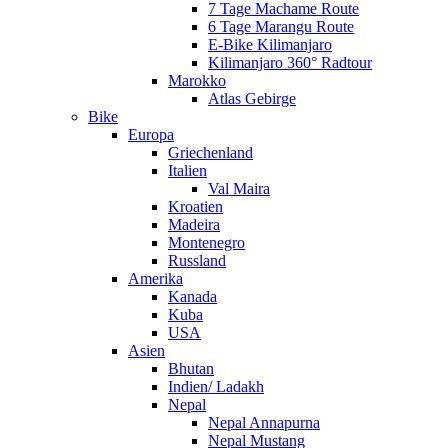
7 Tage Machame Route
6 Tage Marangu Route
E-Bike Kilimanjaro
Kilimanjaro 360° Radtour
Marokko
Atlas Gebirge
Bike
Europa
Griechenland
Italien
Val Maira
Kroatien
Madeira
Montenegro
Russland
Amerika
Kanada
Kuba
USA
Asien
Bhutan
Indien/ Ladakh
Nepal
Nepal Annapurna
Nepal Mustang