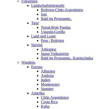
Fotoreisen
Landschaftsfotografie
Bolivien-Chile-Argentinien
Iran
Bald im Programm..
Tiere
Nepal-Rote Pandas
Uganda-Gorilla
Land und Leute
Peru / Bolivien
Spezial
Äthiopien
Japan Vulkanreise
Bald im Programm...Kamtschatka
Wandern
Europa
Albanien
Andorra
Italien
Montenegro
Spanien
Amerika
Chile-Argentinien
Costa Rica
Kuba