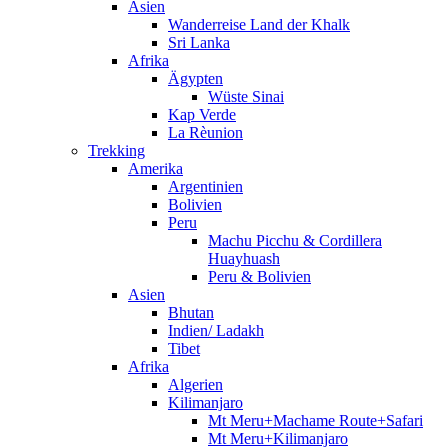
Asien
Wanderreise Land der Khalk
Sri Lanka
Afrika
Ägypten
Wüste Sinai
Kap Verde
La Rèunion
Trekking
Amerika
Argentinien
Bolivien
Peru
Machu Picchu & Cordillera
Huayhuash
Peru & Bolivien
Asien
Bhutan
Indien/ Ladakh
Tibet
Afrika
Algerien
Kilimanjaro
Mt Meru+Machame Route+Safari
Mt Meru+Kilimanjaro