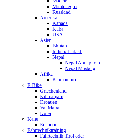
Madeira
Montenegro
Russland
Amerika
Kanada
Kuba
USA
Asien
Bhutan
Indien/ Ladakh
Nepal
Nepal Annapurna
Nepal Mustang
Afrika
Kilimanjaro
E-Bike
Griechenland
Kilimanjaro
Kroatien
Val Maira
Kuba
Kanu
Ecuador
Fahrtechniktraining
Fahrtechnik Tirol oder