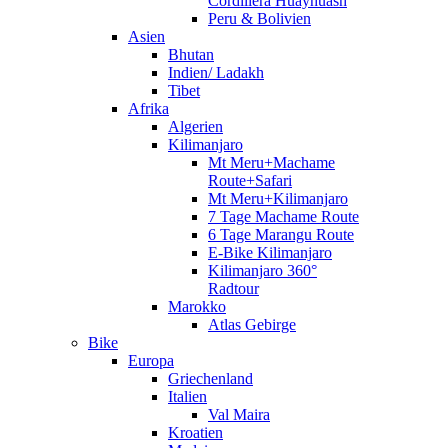
Cordillera Huayhuash
Peru & Bolivien
Asien
Bhutan
Indien/ Ladakh
Tibet
Afrika
Algerien
Kilimanjaro
Mt Meru+Machame
Route+Safari
Mt Meru+Kilimanjaro
7 Tage Machame Route
6 Tage Marangu Route
E-Bike Kilimanjaro
Kilimanjaro 360°
Radtour
Marokko
Atlas Gebirge
Bike
Europa
Griechenland
Italien
Val Maira
Kroatien