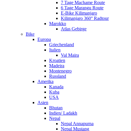
7 Tage Machame Route
6 Tage Marangu Route
E-Bike Kilimanjaro
Kilimanjaro 360° Radtour
Marokko
Atlas Gebirge
Bike
Europa
Griechenland
Italien
Val Maira
Kroatien
Madeira
Montenegro
Russland
Amerika
Kanada
Kuba
USA
Asien
Bhutan
Indien/ Ladakh
Nepal
Nepal Annapurna
Nepal Mustang