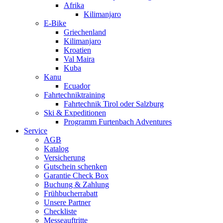
Afrika
Kilimanjaro
E-Bike
Griechenland
Kilimanjaro
Kroatien
Val Maira
Kuba
Kanu
Ecuador
Fahrtechniktraining
Fahrtechnik Tirol oder Salzburg
Ski & Expeditionen
Programm Furtenbach Adventures
Service
AGB
Katalog
Versicherung
Gutschein schenken
Garantie Check Box
Buchung & Zahlung
Frühbucherrabatt
Unsere Partner
Checkliste
Messeauftritte