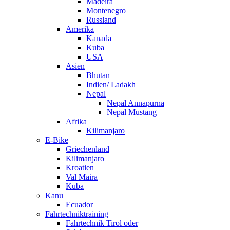
Madeira
Montenegro
Russland
Amerika
Kanada
Kuba
USA
Asien
Bhutan
Indien/ Ladakh
Nepal
Nepal Annapurna
Nepal Mustang
Afrika
Kilimanjaro
E-Bike
Griechenland
Kilimanjaro
Kroatien
Val Maira
Kuba
Kanu
Ecuador
Fahrtechniktraining
Fahrtechnik Tirol oder