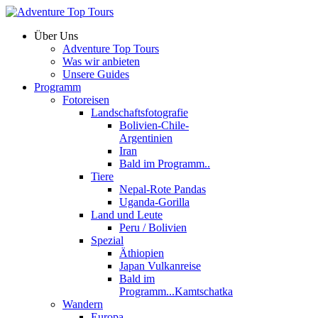
Über Uns
Adventure Top Tours
Was wir anbieten
Unsere Guides
Programm
Fotoreisen
Landschaftsfotografie
Bolivien-Chile-
Argentinien
Iran
Bald im Programm..
Tiere
Nepal-Rote Pandas
Uganda-Gorilla
Land und Leute
Peru / Bolivien
Spezial
Äthiopien
Japan Vulkanreise
Bald im
Programm...Kamtschatka
Wandern
Europa