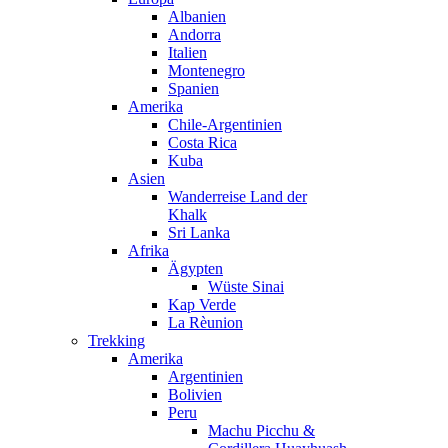
Albanien
Andorra
Italien
Montenegro
Spanien
Amerika
Chile-Argentinien
Costa Rica
Kuba
Asien
Wanderreise Land der
Khalk
Sri Lanka
Afrika
Ägypten
Wüste Sinai
Kap Verde
La Rèunion
Trekking
Amerika
Argentinien
Bolivien
Peru
Machu Picchu &