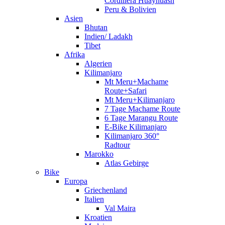
Cordillera Huayhuash
Peru & Bolivien
Asien
Bhutan
Indien/ Ladakh
Tibet
Afrika
Algerien
Kilimanjaro
Mt Meru+Machame
Route+Safari
Mt Meru+Kilimanjaro
7 Tage Machame Route
6 Tage Marangu Route
E-Bike Kilimanjaro
Kilimanjaro 360°
Radtour
Marokko
Atlas Gebirge
Bike
Europa
Griechenland
Italien
Val Maira
Kroatien