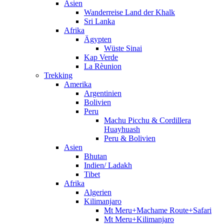
Asien
Wanderreise Land der Khalk
Sri Lanka
Afrika
Ägypten
Wüste Sinai
Kap Verde
La Rèunion
Trekking
Amerika
Argentinien
Bolivien
Peru
Machu Picchu & Cordillera
Huayhuash
Peru & Bolivien
Asien
Bhutan
Indien/ Ladakh
Tibet
Afrika
Algerien
Kilimanjaro
Mt Meru+Machame Route+Safari
Mt Meru+Kilimanjaro