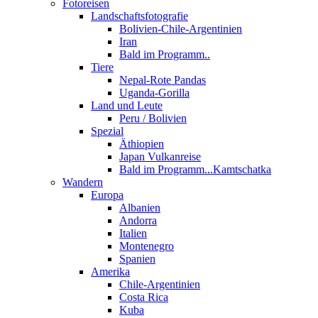
Fotoreisen
Landschaftsfotografie
Bolivien-Chile-Argentinien
Iran
Bald im Programm..
Tiere
Nepal-Rote Pandas
Uganda-Gorilla
Land und Leute
Peru / Bolivien
Spezial
Äthiopien
Japan Vulkanreise
Bald im Programm...Kamtschatka
Wandern
Europa
Albanien
Andorra
Italien
Montenegro
Spanien
Amerika
Chile-Argentinien
Costa Rica
Kuba