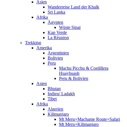
Asien
Wanderreise Land der Khalk
Sri Lanka
Afrika
Ägypten
Wüste Sinai
Kap Verde
La Rèunion
Trekking
Amerika
Argentinien
Bolivien
Peru
Machu Picchu & Cordillera
Huayhuash
Peru & Bolivien
Asien
Bhutan
Indien/ Ladakh
Tibet
Afrika
Algerien
Kilimanjaro
Mt Meru+Machame Route+Safari
Mt Meru+Kilimanjaro