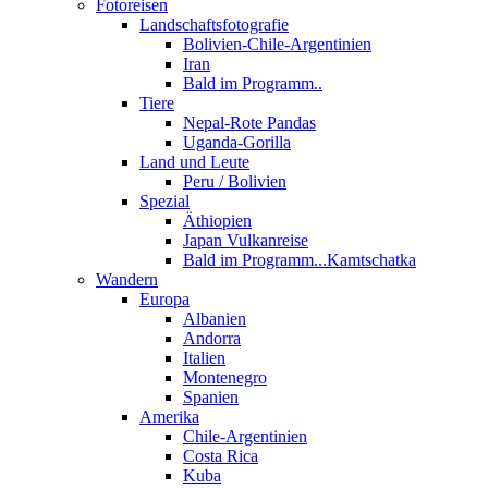
Fotoreisen
Landschaftsfotografie
Bolivien-Chile-Argentinien
Iran
Bald im Programm..
Tiere
Nepal-Rote Pandas
Uganda-Gorilla
Land und Leute
Peru / Bolivien
Spezial
Äthiopien
Japan Vulkanreise
Bald im Programm...Kamtschatka
Wandern
Europa
Albanien
Andorra
Italien
Montenegro
Spanien
Amerika
Chile-Argentinien
Costa Rica
Kuba