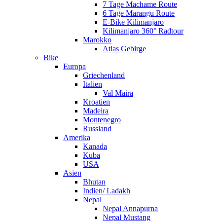
7 Tage Machame Route
6 Tage Marangu Route
E-Bike Kilimanjaro
Kilimanjaro 360° Radtour
Marokko
Atlas Gebirge
Bike
Europa
Griechenland
Italien
Val Maira
Kroatien
Madeira
Montenegro
Russland
Amerika
Kanada
Kuba
USA
Asien
Bhutan
Indien/ Ladakh
Nepal
Nepal Annapurna
Nepal Mustang