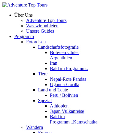
Über Uns
Adventure Top Tours
Was wir anbieten
Unsere Guides
Programm
Fotoreisen
Landschaftsfotografie
Bolivien-Chile-
Argentinien
Iran
Bald im Programm..
Tiere
Nepal-Rote Pandas
Uganda-Gorilla
Land und Leute
Peru / Bolivien
Spezial
Äthiopien
Japan Vulkanreise
Bald im
Programm...Kamtschatka
Wandern
Europa