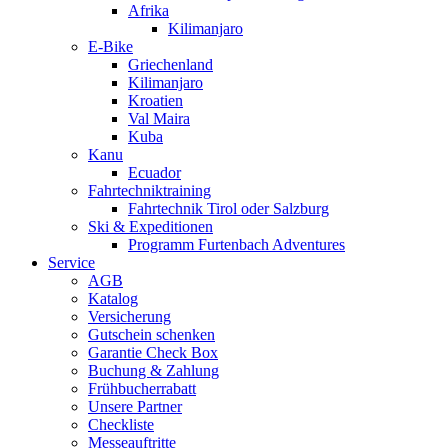
Afrika
Kilimanjaro
E-Bike
Griechenland
Kilimanjaro
Kroatien
Val Maira
Kuba
Kanu
Ecuador
Fahrtechniktraining
Fahrtechnik Tirol oder Salzburg
Ski & Expeditionen
Programm Furtenbach Adventures
Service
AGB
Katalog
Versicherung
Gutschein schenken
Garantie Check Box
Buchung & Zahlung
Frühbucherrabatt
Unsere Partner
Checkliste
Messeauftritte