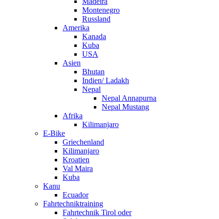
Madeira
Montenegro
Russland
Amerika
Kanada
Kuba
USA
Asien
Bhutan
Indien/ Ladakh
Nepal
Nepal Annapurna
Nepal Mustang
Afrika
Kilimanjaro
E-Bike
Griechenland
Kilimanjaro
Kroatien
Val Maira
Kuba
Kanu
Ecuador
Fahrtechniktraining
Fahrtechnik Tirol oder