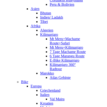
Cordillera Huayhuash
Peru & Bolivien
Asien
Bhutan
Indien/ Ladakh
Tibet
Afrika
Algerien
Kilimanjaro
Mt Meru+Machame
Route+Safari
Mt Meru+Kilimanjaro
7 Tage Machame Route
6 Tage Marangu Route
E-Bike Kilimanjaro
Kilimanjaro 360°
Radtour
Marokko
Atlas Gebirge
Bike
Europa
Griechenland
Italien
Val Maira
Kroatien