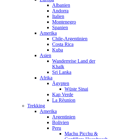
Albanien
Andorra
Italien
Montenegro
Spanien
Amerika
Chile-Argentinien
Costa Rica
Kuba
Asien
Wanderreise Land der
Khalk
Sri Lanka
Afrika
Ägypten
Wüste Sinai
Kap Verde
La Rèunion
Trekking
Amerika
Argentinien
Bolivien
Peru
Machu Picchu &