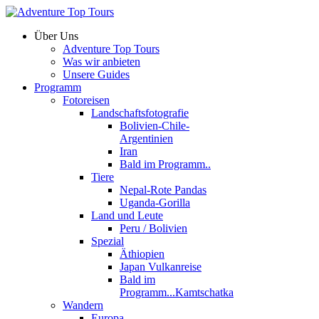
Über Uns
Adventure Top Tours
Was wir anbieten
Unsere Guides
Programm
Fotoreisen
Landschaftsfotografie
Bolivien-Chile-
Argentinien
Iran
Bald im Programm..
Tiere
Nepal-Rote Pandas
Uganda-Gorilla
Land und Leute
Peru / Bolivien
Spezial
Äthiopien
Japan Vulkanreise
Bald im
Programm...Kamtschatka
Wandern
Europa