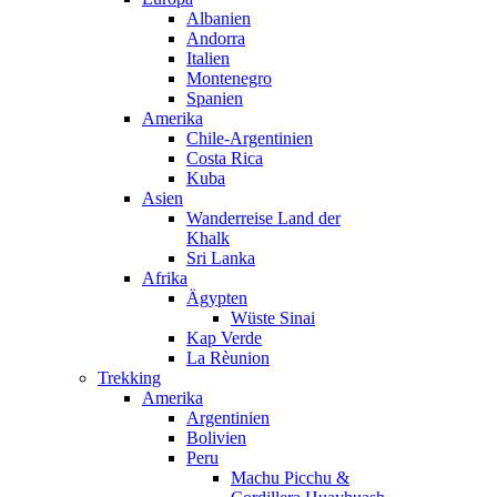
Albanien
Andorra
Italien
Montenegro
Spanien
Amerika
Chile-Argentinien
Costa Rica
Kuba
Asien
Wanderreise Land der
Khalk
Sri Lanka
Afrika
Ägypten
Wüste Sinai
Kap Verde
La Rèunion
Trekking
Amerika
Argentinien
Bolivien
Peru
Machu Picchu &