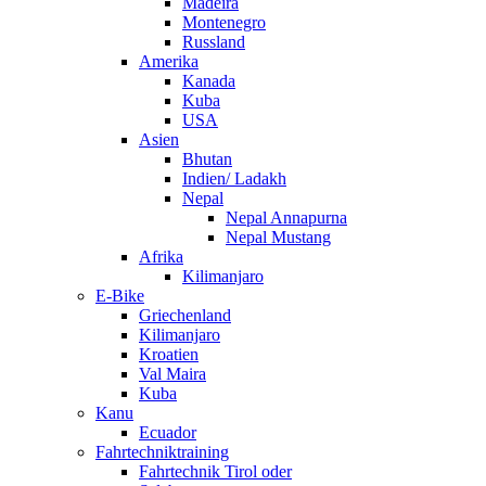
Madeira
Montenegro
Russland
Amerika
Kanada
Kuba
USA
Asien
Bhutan
Indien/ Ladakh
Nepal
Nepal Annapurna
Nepal Mustang
Afrika
Kilimanjaro
E-Bike
Griechenland
Kilimanjaro
Kroatien
Val Maira
Kuba
Kanu
Ecuador
Fahrtechniktraining
Fahrtechnik Tirol oder