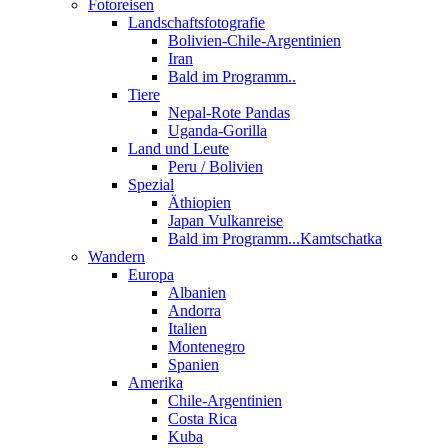
Fotoreisen
Landschaftsfotografie
Bolivien-Chile-Argentinien
Iran
Bald im Programm..
Tiere
Nepal-Rote Pandas
Uganda-Gorilla
Land und Leute
Peru / Bolivien
Spezial
Äthiopien
Japan Vulkanreise
Bald im Programm...Kamtschatka
Wandern
Europa
Albanien
Andorra
Italien
Montenegro
Spanien
Amerika
Chile-Argentinien
Costa Rica
Kuba