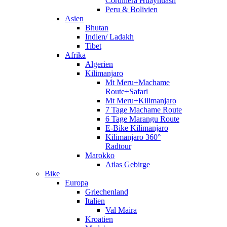
Cordillera Huayhuash
Peru & Bolivien
Asien
Bhutan
Indien/ Ladakh
Tibet
Afrika
Algerien
Kilimanjaro
Mt Meru+Machame
Route+Safari
Mt Meru+Kilimanjaro
7 Tage Machame Route
6 Tage Marangu Route
E-Bike Kilimanjaro
Kilimanjaro 360°
Radtour
Marokko
Atlas Gebirge
Bike
Europa
Griechenland
Italien
Val Maira
Kroatien