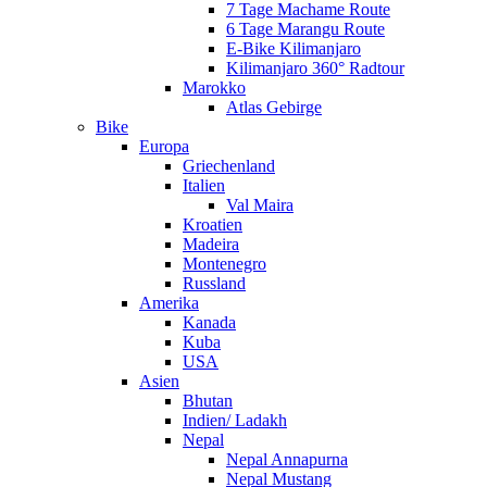
7 Tage Machame Route
6 Tage Marangu Route
E-Bike Kilimanjaro
Kilimanjaro 360° Radtour
Marokko
Atlas Gebirge
Bike
Europa
Griechenland
Italien
Val Maira
Kroatien
Madeira
Montenegro
Russland
Amerika
Kanada
Kuba
USA
Asien
Bhutan
Indien/ Ladakh
Nepal
Nepal Annapurna
Nepal Mustang