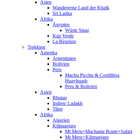
Asien
Wanderreise Land der Khalk
Sri Lanka
Afrika
Ägypten
Wüste Sinai
Kap Verde
La Rèunion
Trekking
Amerika
Argentinien
Bolivien
Peru
Machu Picchu & Cordillera
Huayhuash
Peru & Bolivien
Asien
Bhutan
Indien/ Ladakh
Tibet
Afrika
Algerien
Kilimanjaro
Mt Meru+Machame Route+Safari
Mt Meru+Kilimanjaro