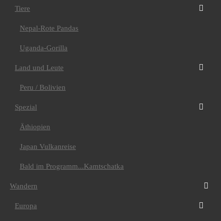
Albanien
Tiere
Andorra
Italien
Nepal-Rote Pandas
Montenegro
Spanien
Uganda-Gorilla
Amerika
Chile-Argentinien
Land und Leute
Costa Rica
Kuba
Peru / Bolivien
Asien
Wanderreise Land der
Khalk
Spezial
Sri Lanka
Afrika
Äthiopien
Ägypten
Wüste Sinai
Japan Vulkanreise
Kap Verde
La Rèunion
Bald im Programm...Kamtschatka
Trekking
Amerika
Argentinien
Wandern
Bolivien
Peru
Europa
Machu Picchu &