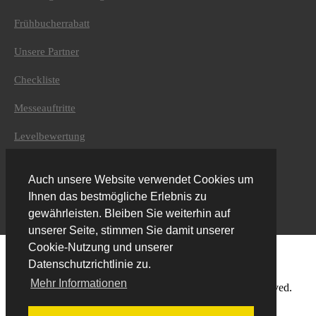
Unternehmen
Frühbucherrabatt
Über uns
Geschäftsführung
Unsere Partner
Kontaktdaten
Checkliste
Adventure Top Tours
Messeauftritte
Furtenbach Adventures GmbH
Höttinger Gasse 12
Levelbewertung
6020 Innsbruck
Austria
+43 (0) 512 / 204134
info@adventuretoptours.com
Impressum
Auch unsere Website verwendet Cookies um
Newsletteranmeldung:
Kontakt
Ihnen das bestmögliche Erlebnis zu
gewährleisten. Bleiben Sie weiterhin auf
Newsletter
unserer Seite, stimmen Sie damit unserer
Cookie-Nutzung und unserer
DE
Datenschutzrichtlinie zu.
Mehr Informationen
© Copyright 2019 Furtenbach Adventures. All Rights Reserved.
Home