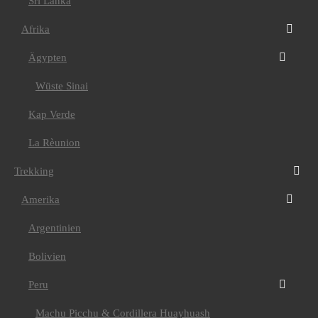
Sri Lanka
Madeira
Montenegro
Russland
Afrika
Amerika
Kanada
Ägypten
Kuba
USA
Wüste Sinai
Asien
Bhutan
Kap Verde
Indien/ Ladakh
Nepal
Nepal Annapurna
La Rèunion
Nepal Mustang
Afrika
Trekking
Kilimanjaro
E-Bike
Amerika
Griechenland
Kilimanjaro
Argentinien
Kroatien
Val Maira
Bolivien
Kuba
Kanu
Ecuador
Peru
Fahrtechniktraining
Fahrtechnik Tirol oder
Machu Picchu & Cordillera Huayhuash