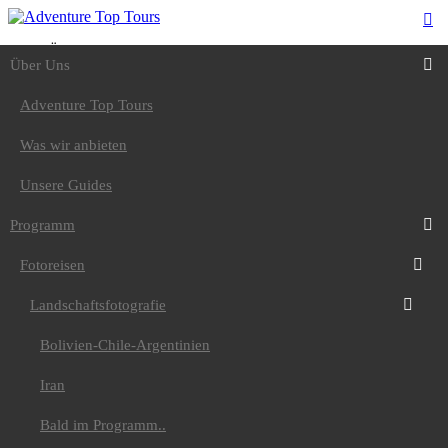
Über Uns
Über Uns
Adventure Top Tours
Was wir anbieten
Unsere Guides
Adventure Top Tours
Programm
Fotoreisen
Was wir anbieten
Landschaftsfotografie
Bolivien-Chile-
Unsere Guides
Argentinien
Iran
Programm
Bald im Programm..
Tiere
Fotoreisen
Nepal-Rote Pandas
Uganda-Gorilla
Land und Leute
Landschaftsfotografie
Peru / Bolivien
Spezial
Bolivien-Chile-Argentinien
Äthiopien
Japan Vulkanreise
Iran
Bald im
Programm...Kamtschatka
Bald im Programm..
Wandern
Europa