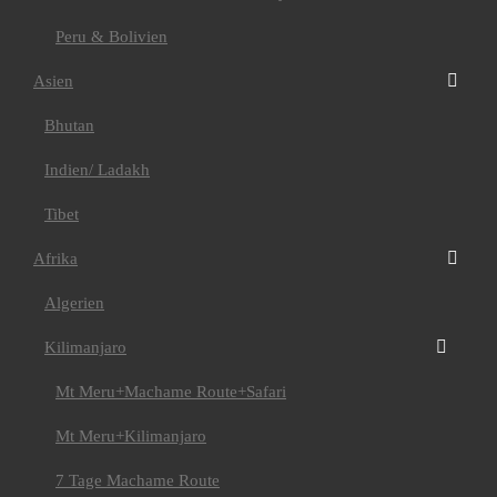
Salzburg
Ski & Expeditionen
Peru & Bolivien
Programm Furtenbach
Adventures
Asien
Service
AGB
Katalog
Bhutan
Versicherung
Gutschein schenken
Indien/ Ladakh
Garantie Check Box
Buchung & Zahlung
Tibet
Frühbucherrabatt
Unsere Partner
Afrika
Checkliste
Messeauftritte
Algerien
Levelbewertung
Impressum
Kontakt
Kilimanjaro
Newsletter
Mt Meru+Machame Route+Safari
Mt Meru+Kilimanjaro
DE
7 Tage Machame Route
Buchen Sie Ihren Traum