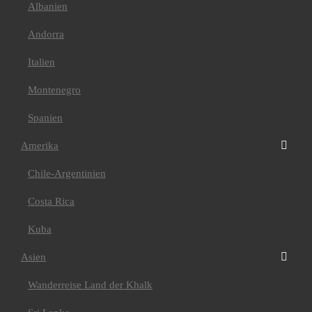
Cordillera Huayhuash
Albanien
Peru & Bolivien
Asien
Andorra
Bhutan
Indien/ Ladakh
Italien
Tibet
Afrika
Algerien
Montenegro
Kilimanjaro
Mt Meru+Machame
Spanien
Route+Safari
Mt Meru+Kilimanjaro
Amerika
7 Tage Machame Route
6 Tage Marangu Route
Chile-Argentinien
E-Bike Kilimanjaro
Kilimanjaro 360°
Radtour
Costa Rica
Marokko
Atlas Gebirge
Kuba
Bike
Europa
Asien
Griechenland
Italien
Wanderreise Land der Khalk
Val Maira
Kroatien