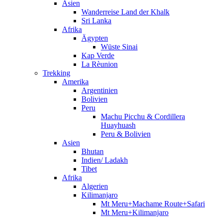
Asien
Wanderreise Land der Khalk
Sri Lanka
Afrika
Ägypten
Wüste Sinai
Kap Verde
La Rèunion
Trekking
Amerika
Argentinien
Bolivien
Peru
Machu Picchu & Cordillera
Huayhuash
Peru & Bolivien
Asien
Bhutan
Indien/ Ladakh
Tibet
Afrika
Algerien
Kilimanjaro
Mt Meru+Machame Route+Safari
Mt Meru+Kilimanjaro