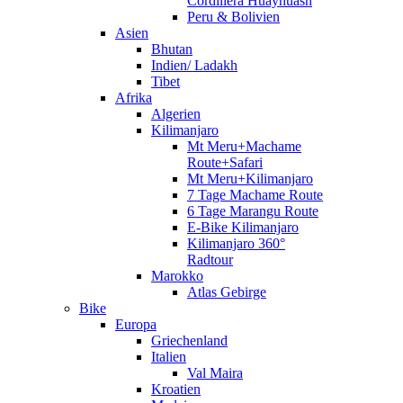
Cordillera Huayhuash
Peru & Bolivien
Asien
Bhutan
Indien/ Ladakh
Tibet
Afrika
Algerien
Kilimanjaro
Mt Meru+Machame
Route+Safari
Mt Meru+Kilimanjaro
7 Tage Machame Route
6 Tage Marangu Route
E-Bike Kilimanjaro
Kilimanjaro 360°
Radtour
Marokko
Atlas Gebirge
Bike
Europa
Griechenland
Italien
Val Maira
Kroatien