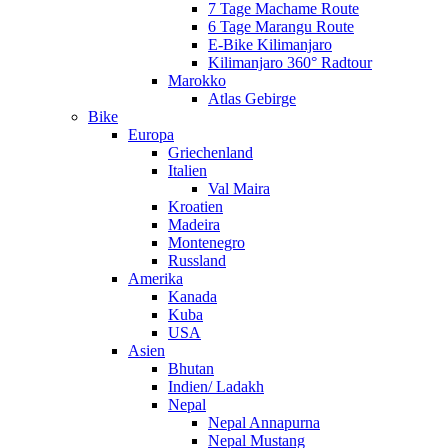
7 Tage Machame Route
6 Tage Marangu Route
E-Bike Kilimanjaro
Kilimanjaro 360° Radtour
Marokko
Atlas Gebirge
Bike
Europa
Griechenland
Italien
Val Maira
Kroatien
Madeira
Montenegro
Russland
Amerika
Kanada
Kuba
USA
Asien
Bhutan
Indien/ Ladakh
Nepal
Nepal Annapurna
Nepal Mustang