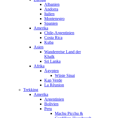
Albanien
Andorra
Italien
Montenegro
Spanien
Amerika
Chile-Argentinien
Costa Rica
Kuba
Asien
Wanderreise Land der
Khalk
Sri Lanka
Afrika
Ägypten
Wüste Sinai
Kap Verde
La Rèunion
Trekking
Amerika
Argentinien
Bolivien
Peru
Machu Picchu &