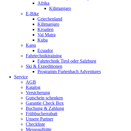
Afrika
Kilimanjaro
E-Bike
Griechenland
Kilimanjaro
Kroatien
Val Maira
Kuba
Kanu
Ecuador
Fahrtechniktraining
Fahrtechnik Tirol oder Salzburg
Ski & Expeditionen
Programm Furtenbach Adventures
Service
AGB
Katalog
Versicherung
Gutschein schenken
Garantie Check Box
Buchung & Zahlung
Frühbucherrabatt
Unsere Partner
Checkliste
Messeauftritte