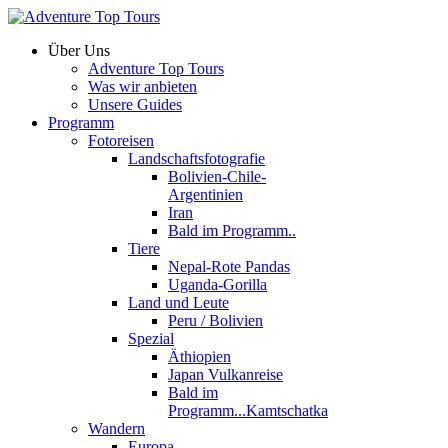
Über Uns
Adventure Top Tours
Was wir anbieten
Unsere Guides
Programm
Fotoreisen
Landschaftsfotografie
Bolivien-Chile-
Argentinien
Iran
Bald im Programm..
Tiere
Nepal-Rote Pandas
Uganda-Gorilla
Land und Leute
Peru / Bolivien
Spezial
Äthiopien
Japan Vulkanreise
Bald im
Programm...Kamtschatka
Wandern
Europa