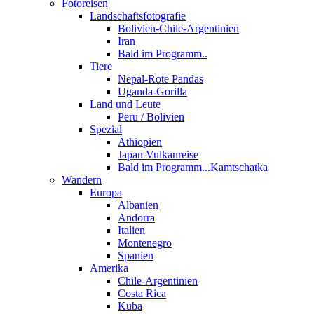
Fotoreisen
Landschaftsfotografie
Bolivien-Chile-Argentinien
Iran
Bald im Programm..
Tiere
Nepal-Rote Pandas
Uganda-Gorilla
Land und Leute
Peru / Bolivien
Spezial
Äthiopien
Japan Vulkanreise
Bald im Programm...Kamtschatka
Wandern
Europa
Albanien
Andorra
Italien
Montenegro
Spanien
Amerika
Chile-Argentinien
Costa Rica
Kuba