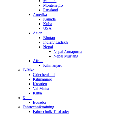
Madeira
Montenegro
Russland
Amerika
Kanada
Kuba
USA
Asien
Bhutan
Indien/ Ladakh
Nepal
Nepal Annapurna
Nepal Mustang
Afrika
Kilimanjaro
E-Bike
Griechenland
Kilimanjaro
Kroatien
Val Maira
Kuba
Kanu
Ecuador
Fahrtechniktraining
Fahrtechnik Tirol oder