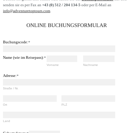
Messeauftritte
Russland
7 Tage Machame Route
Nepal Annapurna
senden sie es per Fax an
+43 (0) 512 / 204 134-5
oder per E-Mail an
info@adventuretoptours.com
.
Levelbewertung
6 Tage Marangu Route
Nepal Mustang
Impressum
E-Bike Kilimanjaro
ONLINE BUCHUNGSFORMULAR
Kilimanjaro 360° Radtour
Buchungscode:
*
Name (wie im Reisepass):
*
Vorname
Nachname
Adresse:
*
Straße / Nr.
Ort
PLZ
Land