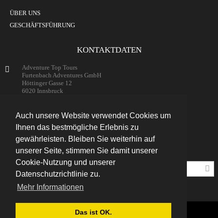
ÜBER UNS
GESCHÄFTSFÜHRUNG
KONTAKTDATEN
Adventure Top Tours
Furtenbach Adventures GmbH
Höttinger Gasse 12
6020 Innsbruck
Austria
+43 (0) 512 / 204134
Auch unsere Website verwendet Cookies um
info@adventuretoptours.com
Ihnen das bestmögliche Erlebnis zu
gewährleisten. Bleiben Sie weiterhin auf
unserer Seite, stimmen Sie damit unserer
Newsletteranmeldung:
Cookie-Nutzung und unserer
Datenschutzrichtlinie zu.
Mehr Informationen
Das ist OK.
DE