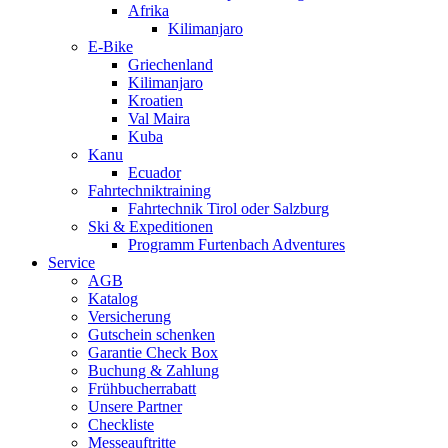
Afrika
Kilimanjaro
E-Bike
Griechenland
Kilimanjaro
Kroatien
Val Maira
Kuba
Kanu
Ecuador
Fahrtechniktraining
Fahrtechnik Tirol oder Salzburg
Ski & Expeditionen
Programm Furtenbach Adventures
Service
AGB
Katalog
Versicherung
Gutschein schenken
Garantie Check Box
Buchung & Zahlung
Frühbucherrabatt
Unsere Partner
Checkliste
Messeauftritte