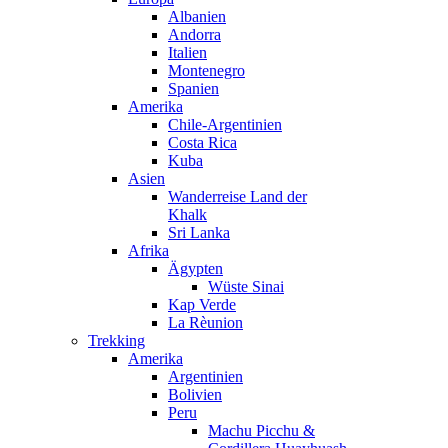
Albanien
Andorra
Italien
Montenegro
Spanien
Amerika
Chile-Argentinien
Costa Rica
Kuba
Asien
Wanderreise Land der
Khalk
Sri Lanka
Afrika
Ägypten
Wüste Sinai
Kap Verde
La Rèunion
Trekking
Amerika
Argentinien
Bolivien
Peru
Machu Picchu &