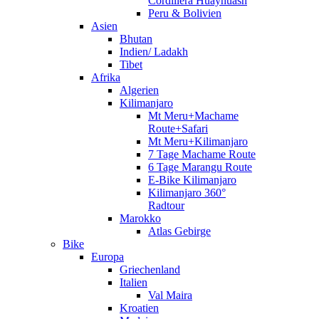
Cordillera Huayhuash
Peru & Bolivien
Asien
Bhutan
Indien/ Ladakh
Tibet
Afrika
Algerien
Kilimanjaro
Mt Meru+Machame
Route+Safari
Mt Meru+Kilimanjaro
7 Tage Machame Route
6 Tage Marangu Route
E-Bike Kilimanjaro
Kilimanjaro 360°
Radtour
Marokko
Atlas Gebirge
Bike
Europa
Griechenland
Italien
Val Maira
Kroatien