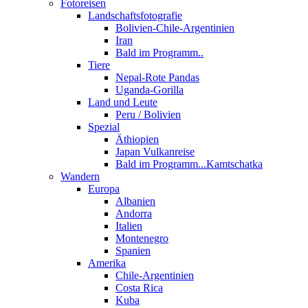
Fotoreisen
Landschaftsfotografie
Bolivien-Chile-Argentinien
Iran
Bald im Programm..
Tiere
Nepal-Rote Pandas
Uganda-Gorilla
Land und Leute
Peru / Bolivien
Spezial
Äthiopien
Japan Vulkanreise
Bald im Programm...Kamtschatka
Wandern
Europa
Albanien
Andorra
Italien
Montenegro
Spanien
Amerika
Chile-Argentinien
Costa Rica
Kuba