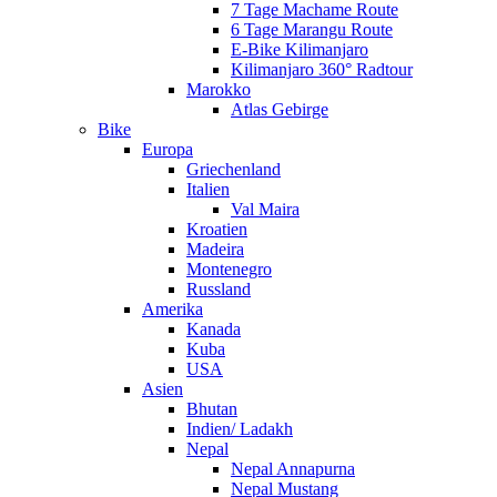
7 Tage Machame Route
6 Tage Marangu Route
E-Bike Kilimanjaro
Kilimanjaro 360° Radtour
Marokko
Atlas Gebirge
Bike
Europa
Griechenland
Italien
Val Maira
Kroatien
Madeira
Montenegro
Russland
Amerika
Kanada
Kuba
USA
Asien
Bhutan
Indien/ Ladakh
Nepal
Nepal Annapurna
Nepal Mustang