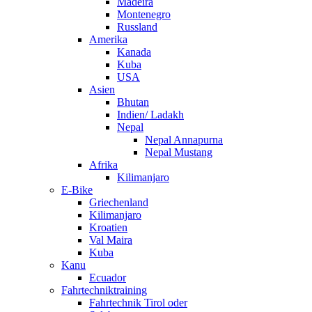
Madeira
Montenegro
Russland
Amerika
Kanada
Kuba
USA
Asien
Bhutan
Indien/ Ladakh
Nepal
Nepal Annapurna
Nepal Mustang
Afrika
Kilimanjaro
E-Bike
Griechenland
Kilimanjaro
Kroatien
Val Maira
Kuba
Kanu
Ecuador
Fahrtechniktraining
Fahrtechnik Tirol oder