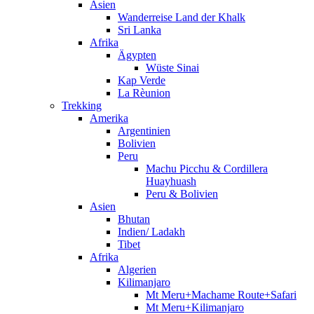
Asien
Wanderreise Land der Khalk
Sri Lanka
Afrika
Ägypten
Wüste Sinai
Kap Verde
La Rèunion
Trekking
Amerika
Argentinien
Bolivien
Peru
Machu Picchu & Cordillera
Huayhuash
Peru & Bolivien
Asien
Bhutan
Indien/ Ladakh
Tibet
Afrika
Algerien
Kilimanjaro
Mt Meru+Machame Route+Safari
Mt Meru+Kilimanjaro