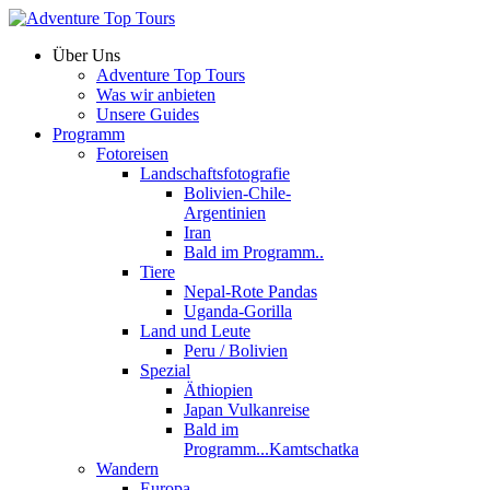
Über Uns
Adventure Top Tours
Was wir anbieten
Unsere Guides
Programm
Fotoreisen
Landschaftsfotografie
Bolivien-Chile-
Argentinien
Iran
Bald im Programm..
Tiere
Nepal-Rote Pandas
Uganda-Gorilla
Land und Leute
Peru / Bolivien
Spezial
Äthiopien
Japan Vulkanreise
Bald im
Programm...Kamtschatka
Wandern
Europa