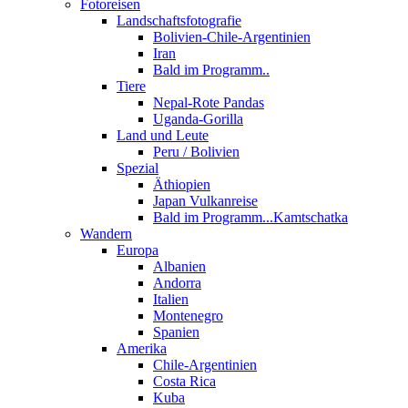
Fotoreisen
Landschaftsfotografie
Bolivien-Chile-Argentinien
Iran
Bald im Programm..
Tiere
Nepal-Rote Pandas
Uganda-Gorilla
Land und Leute
Peru / Bolivien
Spezial
Äthiopien
Japan Vulkanreise
Bald im Programm...Kamtschatka
Wandern
Europa
Albanien
Andorra
Italien
Montenegro
Spanien
Amerika
Chile-Argentinien
Costa Rica
Kuba