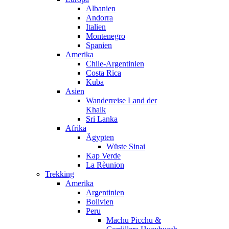
Albanien
Andorra
Italien
Montenegro
Spanien
Amerika
Chile-Argentinien
Costa Rica
Kuba
Asien
Wanderreise Land der
Khalk
Sri Lanka
Afrika
Ägypten
Wüste Sinai
Kap Verde
La Rèunion
Trekking
Amerika
Argentinien
Bolivien
Peru
Machu Picchu &