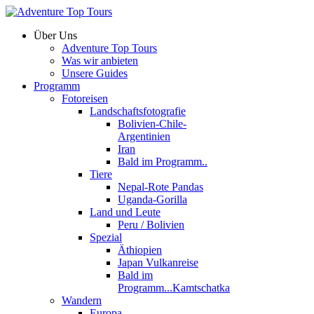
Über Uns
Adventure Top Tours
Was wir anbieten
Unsere Guides
Programm
Fotoreisen
Landschaftsfotografie
Bolivien-Chile-
Argentinien
Iran
Bald im Programm..
Tiere
Nepal-Rote Pandas
Uganda-Gorilla
Land und Leute
Peru / Bolivien
Spezial
Äthiopien
Japan Vulkanreise
Bald im
Programm...Kamtschatka
Wandern
Europa