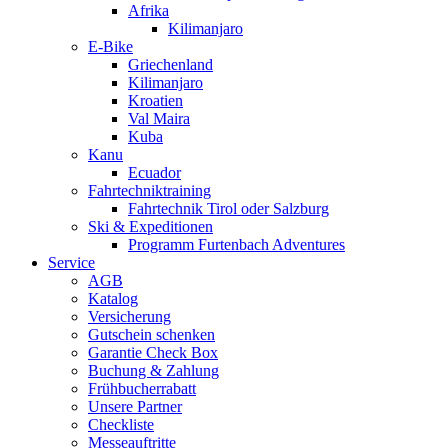
Afrika
Kilimanjaro
E-Bike
Griechenland
Kilimanjaro
Kroatien
Val Maira
Kuba
Kanu
Ecuador
Fahrtechniktraining
Fahrtechnik Tirol oder Salzburg
Ski & Expeditionen
Programm Furtenbach Adventures
Service
AGB
Katalog
Versicherung
Gutschein schenken
Garantie Check Box
Buchung & Zahlung
Frühbucherrabatt
Unsere Partner
Checkliste
Messeauftritte