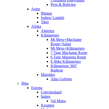
Cordillera Huayhuash
Peru & Bolivien
Asien
Bhutan
Indien/ Ladakh
Tibet
Afrika
Algerien
Kilimanjaro
Mt Meru+Machame
Route+Safari
Mt Meru+Kilimanjaro
7 Tage Machame Route
6 Tage Marangu Route
E-Bike Kilimanjaro
Kilimanjaro 360°
Radtour
Marokko
Atlas Gebirge
Bike
Europa
Griechenland
Italien
Val Maira
Kroatien