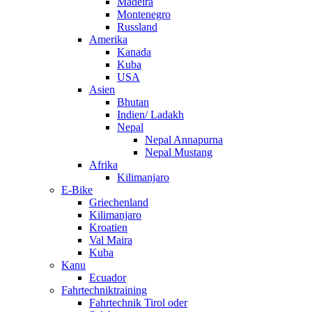
Madeira
Montenegro
Russland
Amerika
Kanada
Kuba
USA
Asien
Bhutan
Indien/ Ladakh
Nepal
Nepal Annapurna
Nepal Mustang
Afrika
Kilimanjaro
E-Bike
Griechenland
Kilimanjaro
Kroatien
Val Maira
Kuba
Kanu
Ecuador
Fahrtechniktraining
Fahrtechnik Tirol oder