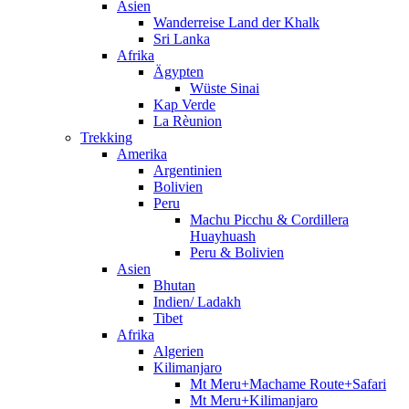
Asien
Wanderreise Land der Khalk
Sri Lanka
Afrika
Ägypten
Wüste Sinai
Kap Verde
La Rèunion
Trekking
Amerika
Argentinien
Bolivien
Peru
Machu Picchu & Cordillera
Huayhuash
Peru & Bolivien
Asien
Bhutan
Indien/ Ladakh
Tibet
Afrika
Algerien
Kilimanjaro
Mt Meru+Machame Route+Safari
Mt Meru+Kilimanjaro