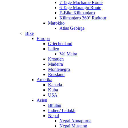
7 Tage Machame Route
6 Tage Marangu Route
E-Bike Kilimanjaro
Kilimanjaro 360° Radtour
Marokko
Atlas Gebirge
Bike
Europa
Griechenland
Italien
Val Maira
Kroatien
Madeira
Montenegro
Russland
Amerika
Kanada
Kuba
USA
Asien
Bhutan
Indien/ Ladakh
Nepal
Nepal Annapurna
Nepal Mustang