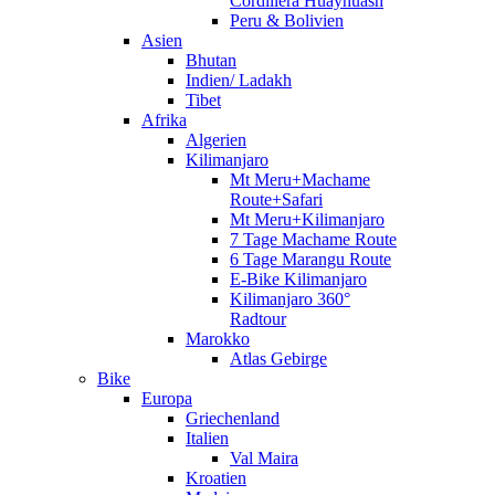
Cordillera Huayhuash
Peru & Bolivien
Asien
Bhutan
Indien/ Ladakh
Tibet
Afrika
Algerien
Kilimanjaro
Mt Meru+Machame
Route+Safari
Mt Meru+Kilimanjaro
7 Tage Machame Route
6 Tage Marangu Route
E-Bike Kilimanjaro
Kilimanjaro 360°
Radtour
Marokko
Atlas Gebirge
Bike
Europa
Griechenland
Italien
Val Maira
Kroatien