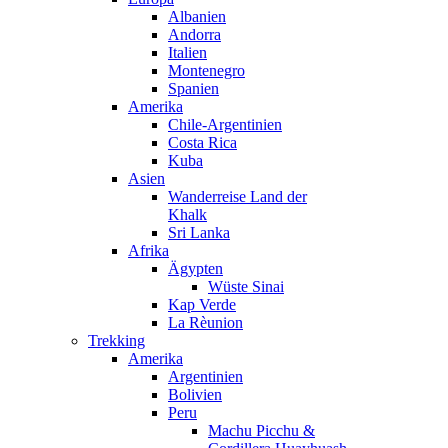
Albanien
Andorra
Italien
Montenegro
Spanien
Amerika
Chile-Argentinien
Costa Rica
Kuba
Asien
Wanderreise Land der
Khalk
Sri Lanka
Afrika
Ägypten
Wüste Sinai
Kap Verde
La Rèunion
Trekking
Amerika
Argentinien
Bolivien
Peru
Machu Picchu &