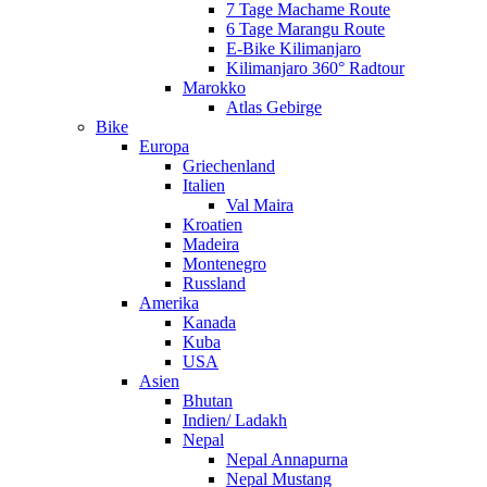
7 Tage Machame Route
6 Tage Marangu Route
E-Bike Kilimanjaro
Kilimanjaro 360° Radtour
Marokko
Atlas Gebirge
Bike
Europa
Griechenland
Italien
Val Maira
Kroatien
Madeira
Montenegro
Russland
Amerika
Kanada
Kuba
USA
Asien
Bhutan
Indien/ Ladakh
Nepal
Nepal Annapurna
Nepal Mustang