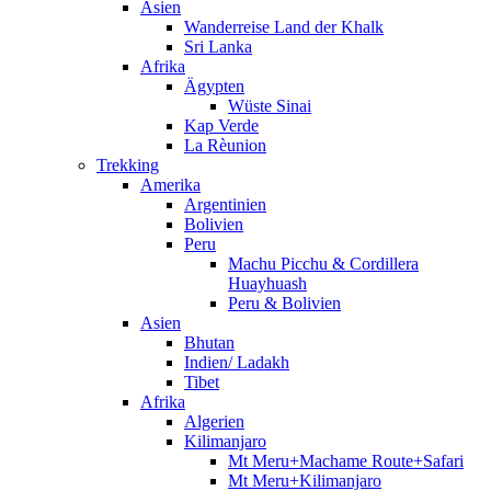
Asien
Wanderreise Land der Khalk
Sri Lanka
Afrika
Ägypten
Wüste Sinai
Kap Verde
La Rèunion
Trekking
Amerika
Argentinien
Bolivien
Peru
Machu Picchu & Cordillera
Huayhuash
Peru & Bolivien
Asien
Bhutan
Indien/ Ladakh
Tibet
Afrika
Algerien
Kilimanjaro
Mt Meru+Machame Route+Safari
Mt Meru+Kilimanjaro