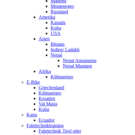
Madeira
Montenegro
Russland
Amerika
Kanada
Kuba
USA
Asien
Bhutan
Indien/ Ladakh
Nepal
Nepal Annapurna
Nepal Mustang
Afrika
Kilimanjaro
E-Bike
Griechenland
Kilimanjaro
Kroatien
Val Maira
Kuba
Kanu
Ecuador
Fahrtechniktraining
Fahrtechnik Tirol oder