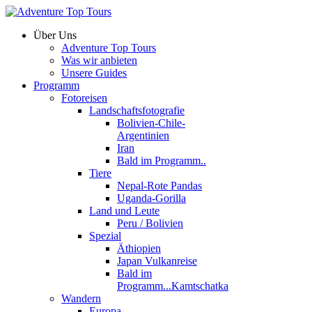
Über Uns
Adventure Top Tours
Was wir anbieten
Unsere Guides
Programm
Fotoreisen
Landschaftsfotografie
Bolivien-Chile-
Argentinien
Iran
Bald im Programm..
Tiere
Nepal-Rote Pandas
Uganda-Gorilla
Land und Leute
Peru / Bolivien
Spezial
Äthiopien
Japan Vulkanreise
Bald im
Programm...Kamtschatka
Wandern
Europa