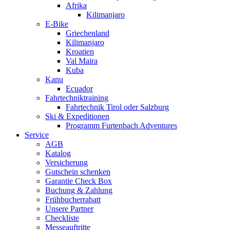
Afrika
Kilimanjaro
E-Bike
Griechenland
Kilimanjaro
Kroatien
Val Maira
Kuba
Kanu
Ecuador
Fahrtechniktraining
Fahrtechnik Tirol oder Salzburg
Ski & Expeditionen
Programm Furtenbach Adventures
Service
AGB
Katalog
Versicherung
Gutschein schenken
Garantie Check Box
Buchung & Zahlung
Frühbucherrabatt
Unsere Partner
Checkliste
Messeauftritte