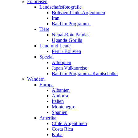
Fotoreisen
Landschaftsfotografie
Bolivien-Chile-Argentinien
Iran
Bald im Programm..
Tiere
Nepal-Rote Pandas
Uganda-Gorilla
Land und Leute
Peru / Bolivien
Spezial
Äthiopien
Japan Vulkanreise
Bald im Programm...Kamtschatka
Wandern
Europa
Albanien
Andorra
Italien
Montenegro
Spanien
Amerika
Chile-Argentinien
Costa Rica
Kuba