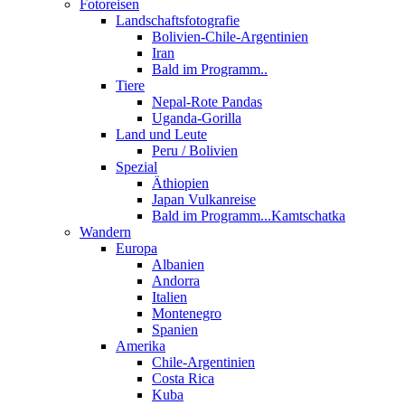
Fotoreisen
Landschaftsfotografie
Bolivien-Chile-Argentinien
Iran
Bald im Programm..
Tiere
Nepal-Rote Pandas
Uganda-Gorilla
Land und Leute
Peru / Bolivien
Spezial
Äthiopien
Japan Vulkanreise
Bald im Programm...Kamtschatka
Wandern
Europa
Albanien
Andorra
Italien
Montenegro
Spanien
Amerika
Chile-Argentinien
Costa Rica
Kuba