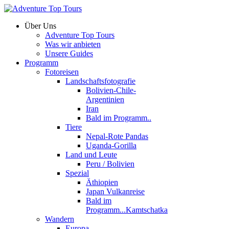
Über Uns
Adventure Top Tours
Was wir anbieten
Unsere Guides
Programm
Fotoreisen
Landschaftsfotografie
Bolivien-Chile-
Argentinien
Iran
Bald im Programm..
Tiere
Nepal-Rote Pandas
Uganda-Gorilla
Land und Leute
Peru / Bolivien
Spezial
Äthiopien
Japan Vulkanreise
Bald im
Programm...Kamtschatka
Wandern
Europa