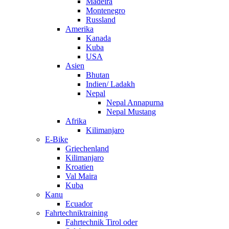
Madeira
Montenegro
Russland
Amerika
Kanada
Kuba
USA
Asien
Bhutan
Indien/ Ladakh
Nepal
Nepal Annapurna
Nepal Mustang
Afrika
Kilimanjaro
E-Bike
Griechenland
Kilimanjaro
Kroatien
Val Maira
Kuba
Kanu
Ecuador
Fahrtechniktraining
Fahrtechnik Tirol oder