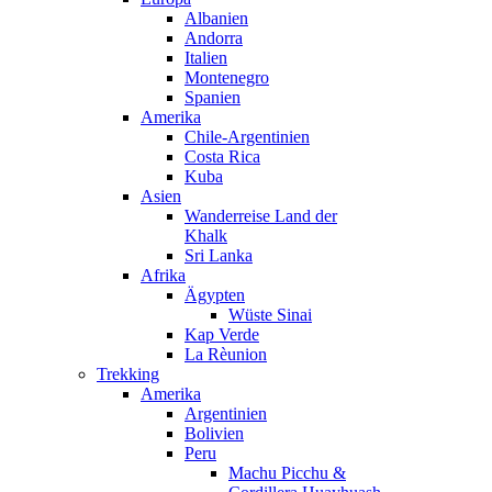
Albanien
Andorra
Italien
Montenegro
Spanien
Amerika
Chile-Argentinien
Costa Rica
Kuba
Asien
Wanderreise Land der
Khalk
Sri Lanka
Afrika
Ägypten
Wüste Sinai
Kap Verde
La Rèunion
Trekking
Amerika
Argentinien
Bolivien
Peru
Machu Picchu &