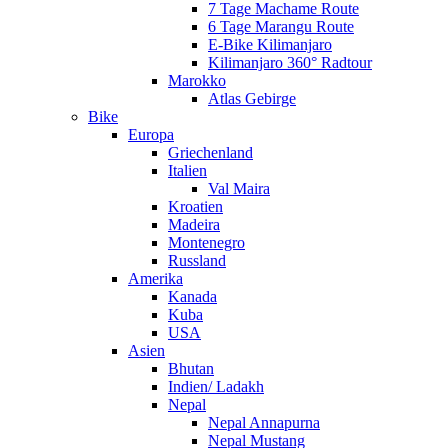
7 Tage Machame Route
6 Tage Marangu Route
E-Bike Kilimanjaro
Kilimanjaro 360° Radtour
Marokko
Atlas Gebirge
Bike
Europa
Griechenland
Italien
Val Maira
Kroatien
Madeira
Montenegro
Russland
Amerika
Kanada
Kuba
USA
Asien
Bhutan
Indien/ Ladakh
Nepal
Nepal Annapurna
Nepal Mustang