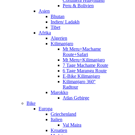
Cordillera Huayhuash
Peru & Bolivien
Asien
Bhutan
Indien/ Ladakh
Tibet
Afrika
Algerien
Kilimanjaro
Mt Meru+Machame
Route+Safari
Mt Meru+Kilimanjaro
7 Tage Machame Route
6 Tage Marangu Route
E-Bike Kilimanjaro
Kilimanjaro 360°
Radtour
Marokko
Atlas Gebirge
Bike
Europa
Griechenland
Italien
Val Maira
Kroatien