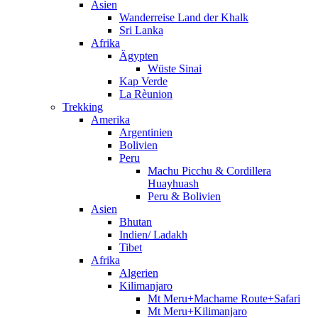
Asien
Wanderreise Land der Khalk
Sri Lanka
Afrika
Ägypten
Wüste Sinai
Kap Verde
La Rèunion
Trekking
Amerika
Argentinien
Bolivien
Peru
Machu Picchu & Cordillera
Huayhuash
Peru & Bolivien
Asien
Bhutan
Indien/ Ladakh
Tibet
Afrika
Algerien
Kilimanjaro
Mt Meru+Machame Route+Safari
Mt Meru+Kilimanjaro