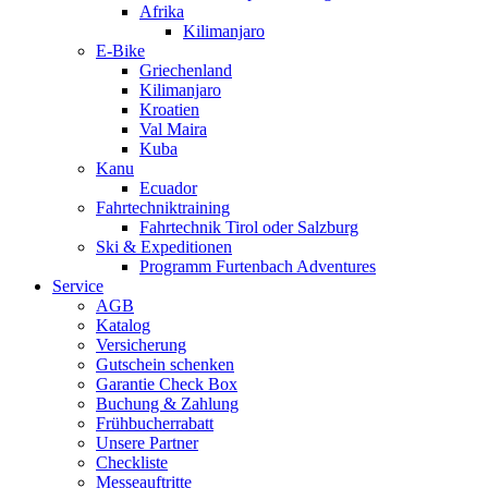
Afrika
Kilimanjaro
E-Bike
Griechenland
Kilimanjaro
Kroatien
Val Maira
Kuba
Kanu
Ecuador
Fahrtechniktraining
Fahrtechnik Tirol oder Salzburg
Ski & Expeditionen
Programm Furtenbach Adventures
Service
AGB
Katalog
Versicherung
Gutschein schenken
Garantie Check Box
Buchung & Zahlung
Frühbucherrabatt
Unsere Partner
Checkliste
Messeauftritte