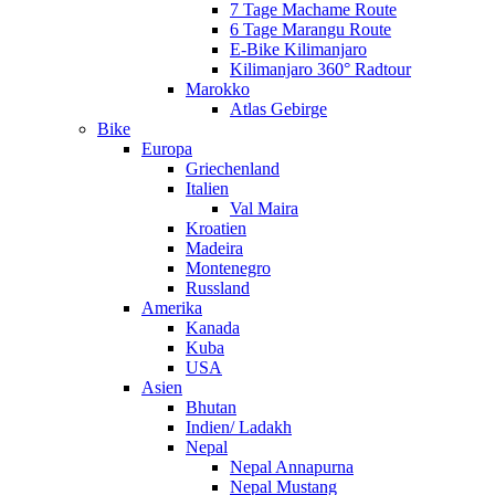
7 Tage Machame Route
6 Tage Marangu Route
E-Bike Kilimanjaro
Kilimanjaro 360° Radtour
Marokko
Atlas Gebirge
Bike
Europa
Griechenland
Italien
Val Maira
Kroatien
Madeira
Montenegro
Russland
Amerika
Kanada
Kuba
USA
Asien
Bhutan
Indien/ Ladakh
Nepal
Nepal Annapurna
Nepal Mustang