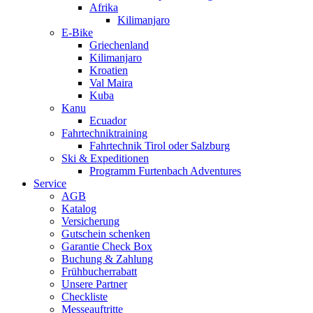
Afrika
Kilimanjaro
E-Bike
Griechenland
Kilimanjaro
Kroatien
Val Maira
Kuba
Kanu
Ecuador
Fahrtechniktraining
Fahrtechnik Tirol oder Salzburg
Ski & Expeditionen
Programm Furtenbach Adventures
Service
AGB
Katalog
Versicherung
Gutschein schenken
Garantie Check Box
Buchung & Zahlung
Frühbucherrabatt
Unsere Partner
Checkliste
Messeauftritte