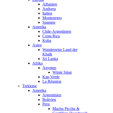
Albanien
Andorra
Italien
Montenegro
Spanien
Amerika
Chile-Argentinien
Costa Rica
Kuba
Asien
Wanderreise Land der
Khalk
Sri Lanka
Afrika
Ägypten
Wüste Sinai
Kap Verde
La Rèunion
Trekking
Amerika
Argentinien
Bolivien
Peru
Machu Picchu &