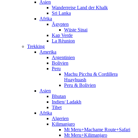
Asien
Wanderreise Land der Khalk
Sri Lanka
Afrika
Ägypten
Wüste Sinai
Kap Verde
La Rèunion
Trekking
Amerika
Argentinien
Bolivien
Peru
Machu Picchu & Cordillera
Huayhuash
Peru & Bolivien
Asien
Bhutan
Indien/ Ladakh
Tibet
Afrika
Algerien
Kilimanjaro
Mt Meru+Machame Route+Safari
Mt Meru+Kilimanjaro