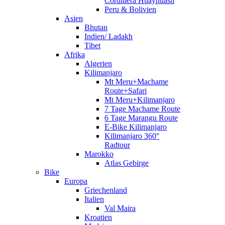
Cordillera Huayhuash
Peru & Bolivien
Asien
Bhutan
Indien/ Ladakh
Tibet
Afrika
Algerien
Kilimanjaro
Mt Meru+Machame
Route+Safari
Mt Meru+Kilimanjaro
7 Tage Machame Route
6 Tage Marangu Route
E-Bike Kilimanjaro
Kilimanjaro 360°
Radtour
Marokko
Atlas Gebirge
Bike
Europa
Griechenland
Italien
Val Maira
Kroatien