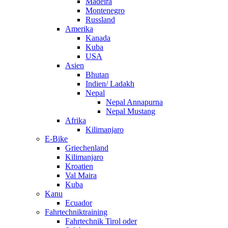
Madeira
Montenegro
Russland
Amerika
Kanada
Kuba
USA
Asien
Bhutan
Indien/ Ladakh
Nepal
Nepal Annapurna
Nepal Mustang
Afrika
Kilimanjaro
E-Bike
Griechenland
Kilimanjaro
Kroatien
Val Maira
Kuba
Kanu
Ecuador
Fahrtechniktraining
Fahrtechnik Tirol oder