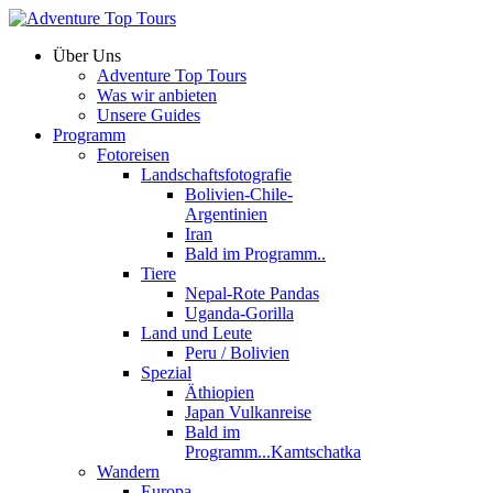
Über Uns
Adventure Top Tours
Was wir anbieten
Unsere Guides
Programm
Fotoreisen
Landschaftsfotografie
Bolivien-Chile-
Argentinien
Iran
Bald im Programm..
Tiere
Nepal-Rote Pandas
Uganda-Gorilla
Land und Leute
Peru / Bolivien
Spezial
Äthiopien
Japan Vulkanreise
Bald im
Programm...Kamtschatka
Wandern
Europa