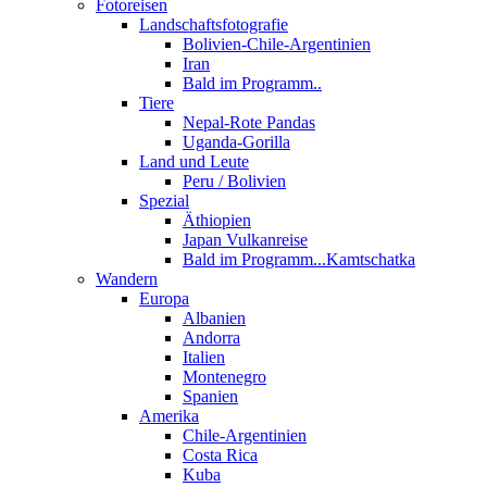
Fotoreisen
Landschaftsfotografie
Bolivien-Chile-Argentinien
Iran
Bald im Programm..
Tiere
Nepal-Rote Pandas
Uganda-Gorilla
Land und Leute
Peru / Bolivien
Spezial
Äthiopien
Japan Vulkanreise
Bald im Programm...Kamtschatka
Wandern
Europa
Albanien
Andorra
Italien
Montenegro
Spanien
Amerika
Chile-Argentinien
Costa Rica
Kuba