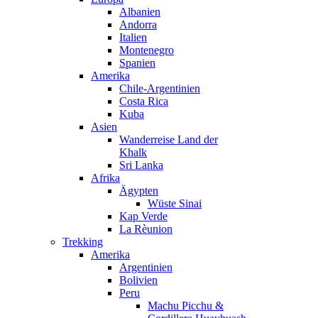
Albanien
Andorra
Italien
Montenegro
Spanien
Amerika
Chile-Argentinien
Costa Rica
Kuba
Asien
Wanderreise Land der
Khalk
Sri Lanka
Afrika
Ägypten
Wüste Sinai
Kap Verde
La Rèunion
Trekking
Amerika
Argentinien
Bolivien
Peru
Machu Picchu &