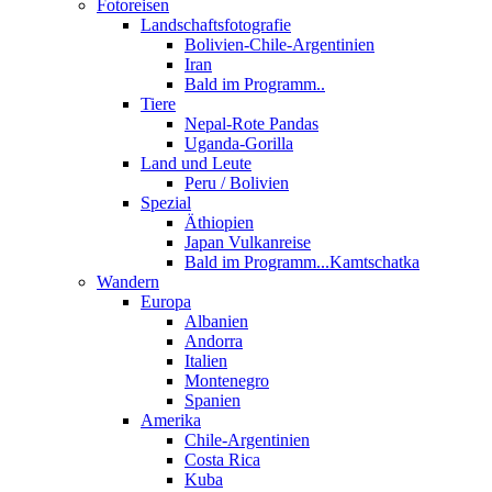
Fotoreisen
Landschaftsfotografie
Bolivien-Chile-Argentinien
Iran
Bald im Programm..
Tiere
Nepal-Rote Pandas
Uganda-Gorilla
Land und Leute
Peru / Bolivien
Spezial
Äthiopien
Japan Vulkanreise
Bald im Programm...Kamtschatka
Wandern
Europa
Albanien
Andorra
Italien
Montenegro
Spanien
Amerika
Chile-Argentinien
Costa Rica
Kuba