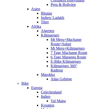
Cordillera Huayhuash
Peru & Bolivien
Asien
Bhutan
Indien/ Ladakh
Tibet
Afrika
Algerien
Kilimanjaro
Mt Meru+Machame
Route+Safari
Mt Meru+Kilimanjaro
7 Tage Machame Route
6 Tage Marangu Route
E-Bike Kilimanjaro
Kilimanjaro 360°
Radtour
Marokko
Atlas Gebirge
Bike
Europa
Griechenland
Italien
Val Maira
Kroatien