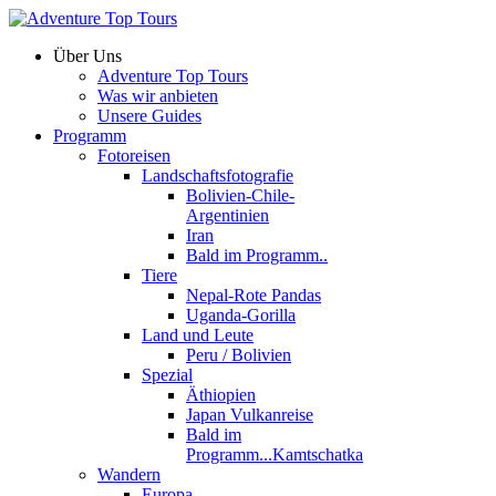
Über Uns
Adventure Top Tours
Was wir anbieten
Unsere Guides
Programm
Fotoreisen
Landschaftsfotografie
Bolivien-Chile-
Argentinien
Iran
Bald im Programm..
Tiere
Nepal-Rote Pandas
Uganda-Gorilla
Land und Leute
Peru / Bolivien
Spezial
Äthiopien
Japan Vulkanreise
Bald im
Programm...Kamtschatka
Wandern
Europa