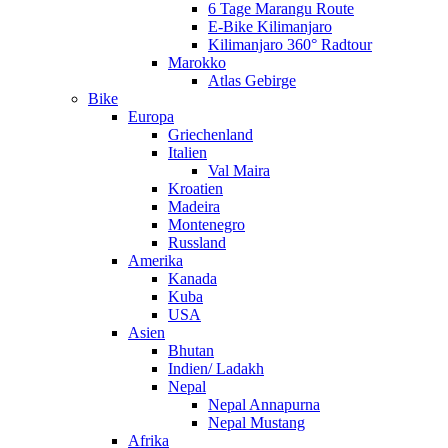
6 Tage Marangu Route
E-Bike Kilimanjaro
Kilimanjaro 360° Radtour
Marokko
Atlas Gebirge
Bike
Europa
Griechenland
Italien
Val Maira
Kroatien
Madeira
Montenegro
Russland
Amerika
Kanada
Kuba
USA
Asien
Bhutan
Indien/ Ladakh
Nepal
Nepal Annapurna
Nepal Mustang
Afrika