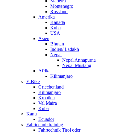
Madeira
Montenegro
Russland
Amerika
Kanada
Kuba
USA
Asien
Bhutan
Indien/ Ladakh
Nepal
Nepal Annapurna
Nepal Mustang
Afrika
Kilimanjaro
E-Bike
Griechenland
Kilimanjaro
Kroatien
Val Maira
Kuba
Kanu
Ecuador
Fahrtechniktraining
Fahrtechnik Tirol oder