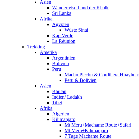
Asien
Wanderreise Land der Khalk
Sri Lanka
Afrika
Ägypten
Wüste Sinai
Kap Verde
La Rèunion
Trekking
Amerika
Argentinien
Bolivien
Peru
Machu Picchu & Cordillera Huayhua
Peru & Bolivien
Asien
Bhutan
Indien/ Ladakh
Tibet
Afrika
Algerien
Kilimanjaro
Mt Meru+Machame Route+Safari
Mt Meru+Kilimanjaro
7 Tage Machame Route