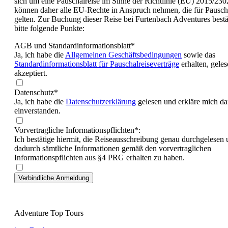
sich um eine Pauschalreise im Sinne der Richtlinie (EU) 2015/230
Val Maira
können daher alle EU-Rechte in Anspruch nehmen, die für Pausch
Kroatien
gelten. Zur Buchung dieser Reise bei Furtenbach Adventures bestä
Madeira
bitte folgende Punkte:
Montenegro
Russland
AGB und Standardinformationsblatt
*
Amerika
Ja, ich habe die
Allgemeinen Geschäftsbedingungen
sowie das
Kanada
Standardinformationsblatt für Pauschalreiseverträge
erhalten, gele
Kuba
akzeptiert.
USA
Asien
Datenschutz*
Bhutan
Ja, ich habe die
Datenschutzerklärung
gelesen und erkläre mich da
Indien/ Ladakh
einverstanden.
Nepal
Nepal Annapurna
Vorvertragliche Informationspflichten*:
Nepal Mustang
Ich bestätige hiermit, die Reiseausschreibung genau durchgelesen
dadurch sämtliche Informationen gemäß den vorvertraglichen
Afrika
Informationspflichten aus §4 PRG erhalten zu haben.
Kilimanjaro
E-Bike
Griechenland
Kilimanjaro
Kroatien
Val Maira
Adventure Top Tours
Kuba
Kanu