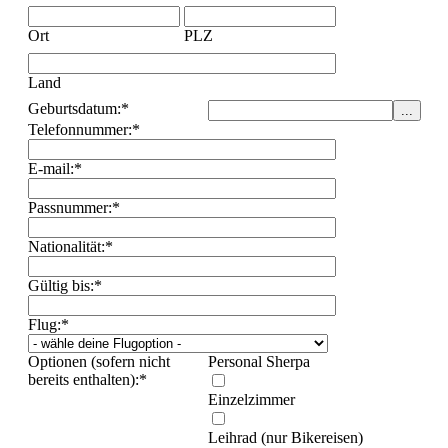
Europa
Ort
PLZ
Albanien
Andorra
Italien
Land
Montenegro
Geburtsdatum:
*
Spanien
Telefonnummer:
*
Amerika
Chile-Argentinien
E-mail:
*
Costa Rica
Kuba
Passnummer:
*
Asien
Wanderreise Land der Khalk
Sri Lanka
Nationalität:
*
Afrika
Gültig bis:
*
Ägypten
Wüste Sinai
Flug:
*
Kap Verde
La Rèunion
Optionen (sofern nicht
Personal Sherpa
Trekking
bereits enthalten):
*
Amerika
Einzelzimmer
Argentinien
Bolivien
Leihrad (nur Bikereisen)
Peru