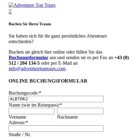
Über Uns
Buchen Sie Ihren Traum
Adventure Top Tours
Was wir anbieten
Sie haben sich für ihr ganz persönliches Abenteuer
Unsere Guides
entschieden?
Programm
Buchen sie gleich hier online oder füllen Sie das
Fotoreisen
Buchungsformular
aus und senden sie es per Fax an
+43 (0)
Landschaftsfotografie
512 / 204 134-5
oder per E-Mail an
Bolivien-Chile-Argentinien
info@adventuretoptours.com
.
Iran
Bald im Programm..
ONLINE BUCHUNGSFORMULAR
Tiere
Nepal-Rote Pandas
Buchungscode:
*
Uganda-Gorilla
Land und Leute
Name (wie im Reisepass):
*
Peru / Bolivien
Spezial
Vorname
Nachname
Äthiopien
Adresse:
*
Japan Vulkanreise
Bald im Programm...Kamtschatka
Straße / Nr.
Wandern