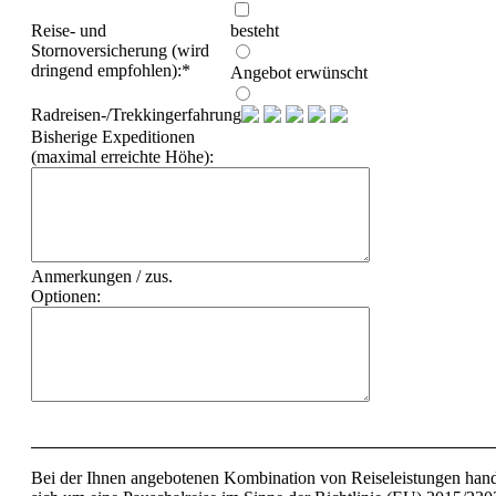
Machu Picchu & Cordillera
Reise- und
besteht
Huayhuash
Stornoversicherung (wird
Peru & Bolivien
dringend empfohlen):
*
Angebot erwünscht
Asien
Bhutan
Radreisen-/Trekkingerfahrung:
Indien/ Ladakh
Bisherige Expeditionen
Tibet
(maximal erreichte Höhe):
Afrika
Algerien
Kilimanjaro
Mt Meru+Machame
Route+Safari
Mt Meru+Kilimanjaro
Anmerkungen / zus.
7 Tage Machame Route
Optionen:
6 Tage Marangu Route
E-Bike Kilimanjaro
Kilimanjaro 360° Radtour
Marokko
Atlas Gebirge
Bike
Europa
Griechenland
Bei der Ihnen angebotenen Kombination von Reiseleistungen hand
Italien