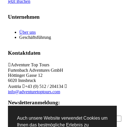
jetzt Buchen
Ecuador
Fahrtechniktraining
Fahrtechnik Tirol oder Salzburg
Unternehmen
Ski & Expeditionen
Programm Furtenbach Adventures
Über uns
Service
Geschäftsführung
AGB
Katalog
Versicherung
Kontaktdaten
Gutschein schenken
Garantie Check Box
Buchung & Zahlung
Adventure Top Tours
Frühbucherrabatt
Furtenbach Adventures GmbH
Unsere Partner
Höttinger Gasse 12
Checkliste
6020 Innsbruck
Messeauftritte
Austria
+43 (0) 512 / 204134
Levelbewertung
info@adventuretoptours.com
Impressum
Kontakt
Newsletteranmeldung:
Newsletter
Auch unsere Website verwendet Cookies um
Ihnen das bestmögliche Erlebnis zu