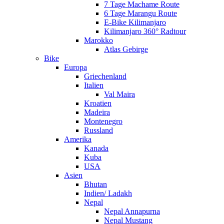
7 Tage Machame Route
6 Tage Marangu Route
E-Bike Kilimanjaro
Kilimanjaro 360° Radtour
Marokko
Atlas Gebirge
Bike
Europa
Griechenland
Italien
Val Maira
Kroatien
Madeira
Montenegro
Russland
Amerika
Kanada
Kuba
USA
Asien
Bhutan
Indien/ Ladakh
Nepal
Nepal Annapurna
Nepal Mustang