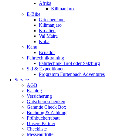
Afrika
Kilimanjaro
E-Bike
Griechenland
Kilimanjaro
Kroatien
Val Maira
Kuba
Kanu
Ecuador
Fahrtechniktraining
Fahrtechnik Tirol oder Salzburg
Ski & Expeditionen
Programm Furtenbach Adventures
Service
AGB
Katalog
Versicherung
Gutschein schenken
Garantie Check Box
Buchung & Zahlung
Frühbucherrabatt
Unsere Partner
Checkliste
Messeauftritte