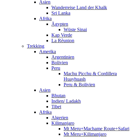
Asien
Wanderreise Land der Khalk
Sri Lanka
Afrika
Ägypten
Wüste Sinai
Kap Verde
La Rèunion
Trekking
Amerika
Argentinien
Bolivien
Peru
Machu Picchu & Cordillera
Huayhuash
Peru & Bolivien
Asien
Bhutan
Indien/ Ladakh
Tibet
Afrika
Algerien
Kilimanjaro
Mt Meru+Machame Route+Safari
Mt Meru+Kilimanjaro