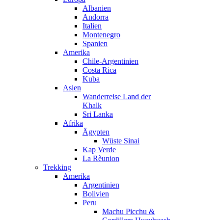
Albanien
Andorra
Italien
Montenegro
Spanien
Amerika
Chile-Argentinien
Costa Rica
Kuba
Asien
Wanderreise Land der
Khalk
Sri Lanka
Afrika
Ägypten
Wüste Sinai
Kap Verde
La Rèunion
Trekking
Amerika
Argentinien
Bolivien
Peru
Machu Picchu &