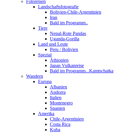
Fotoreisen
Landschaftsfotografie
Bolivien-Chile-Argentinien
Iran
Bald im Programm..
Tiere
Nepal-Rote Pandas
Uganda-Gorilla
Land und Leute
Peru / Bolivien
Spezial
Äthiopien
Japan Vulkanreise
Bald im Programm...Kamtschatka
Wandern
Europa
Albanien
Andorra
Italien
Montenegro
Spanien
Amerika
Chile-Argentinien
Costa Rica
Kuba