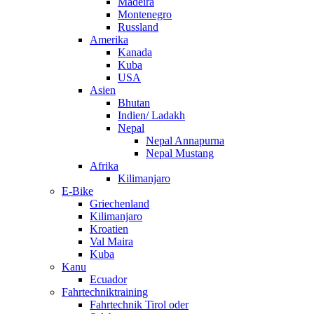
Madeira
Montenegro
Russland
Amerika
Kanada
Kuba
USA
Asien
Bhutan
Indien/ Ladakh
Nepal
Nepal Annapurna
Nepal Mustang
Afrika
Kilimanjaro
E-Bike
Griechenland
Kilimanjaro
Kroatien
Val Maira
Kuba
Kanu
Ecuador
Fahrtechniktraining
Fahrtechnik Tirol oder