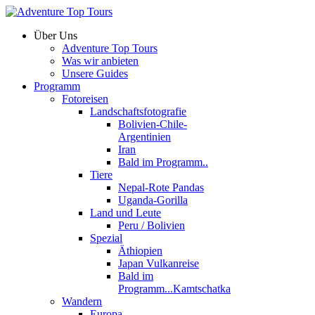
Über Uns
Adventure Top Tours
Was wir anbieten
Unsere Guides
Programm
Fotoreisen
Landschaftsfotografie
Bolivien-Chile-
Argentinien
Iran
Bald im Programm..
Tiere
Nepal-Rote Pandas
Uganda-Gorilla
Land und Leute
Peru / Bolivien
Spezial
Äthiopien
Japan Vulkanreise
Bald im
Programm...Kamtschatka
Wandern
Europa