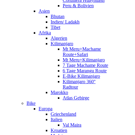
Cordillera Huayhuash
Peru & Bolivien
Asien
Bhutan
Indien/ Ladakh
Tibet
Afrika
Algerien
Kilimanjaro
Mt Meru+Machame
Route+Safari
Mt Meru+Kilimanjaro
7 Tage Machame Route
6 Tage Marangu Route
E-Bike Kilimanjaro
Kilimanjaro 360°
Radtour
Marokko
Atlas Gebirge
Bike
Europa
Griechenland
Italien
Val Maira
Kroatien