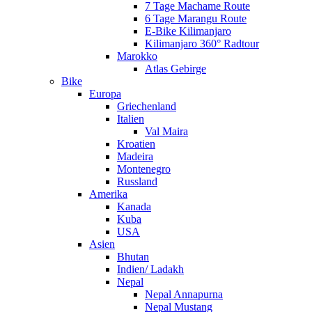
7 Tage Machame Route
6 Tage Marangu Route
E-Bike Kilimanjaro
Kilimanjaro 360° Radtour
Marokko
Atlas Gebirge
Bike
Europa
Griechenland
Italien
Val Maira
Kroatien
Madeira
Montenegro
Russland
Amerika
Kanada
Kuba
USA
Asien
Bhutan
Indien/ Ladakh
Nepal
Nepal Annapurna
Nepal Mustang