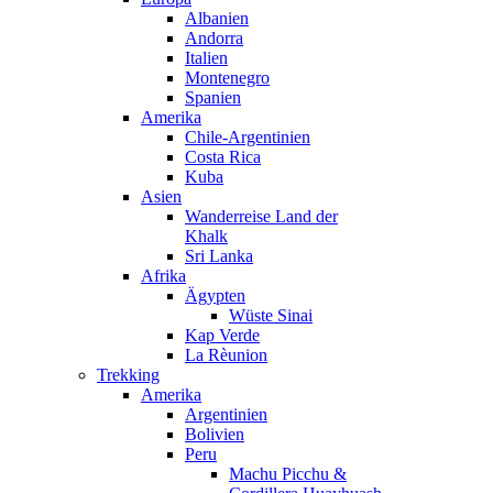
Albanien
Andorra
Italien
Montenegro
Spanien
Amerika
Chile-Argentinien
Costa Rica
Kuba
Asien
Wanderreise Land der
Khalk
Sri Lanka
Afrika
Ägypten
Wüste Sinai
Kap Verde
La Rèunion
Trekking
Amerika
Argentinien
Bolivien
Peru
Machu Picchu &