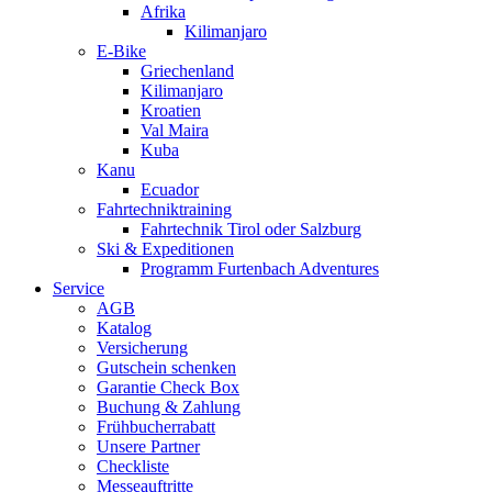
Afrika
Kilimanjaro
E-Bike
Griechenland
Kilimanjaro
Kroatien
Val Maira
Kuba
Kanu
Ecuador
Fahrtechniktraining
Fahrtechnik Tirol oder Salzburg
Ski & Expeditionen
Programm Furtenbach Adventures
Service
AGB
Katalog
Versicherung
Gutschein schenken
Garantie Check Box
Buchung & Zahlung
Frühbucherrabatt
Unsere Partner
Checkliste
Messeauftritte