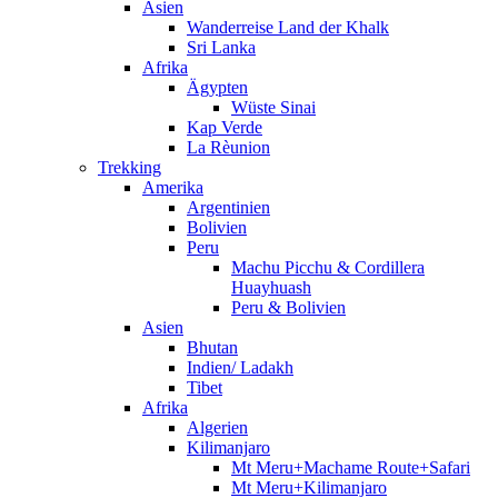
Asien
Wanderreise Land der Khalk
Sri Lanka
Afrika
Ägypten
Wüste Sinai
Kap Verde
La Rèunion
Trekking
Amerika
Argentinien
Bolivien
Peru
Machu Picchu & Cordillera
Huayhuash
Peru & Bolivien
Asien
Bhutan
Indien/ Ladakh
Tibet
Afrika
Algerien
Kilimanjaro
Mt Meru+Machame Route+Safari
Mt Meru+Kilimanjaro