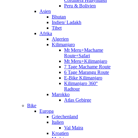
Cordillera Huayhuash
Peru & Bolivien
Asien
Bhutan
Indien/ Ladakh
Tibet
Afrika
Algerien
Kilimanjaro
Mt Meru+Machame
Route+Safari
Mt Meru+Kilimanjaro
7 Tage Machame Route
6 Tage Marangu Route
E-Bike Kilimanjaro
Kilimanjaro 360°
Radtour
Marokko
Atlas Gebirge
Bike
Europa
Griechenland
Italien
Val Maira
Kroatien