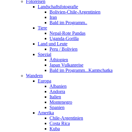
Fotoreisen
Landschaftsfotografie
Bolivien-Chile-Argentinien
Iran
Bald im Programm..
Tiere
Nepal-Rote Pandas
Uganda-Gorilla
Land und Leute
Peru / Bolivien
Spezial
Äthiopien
Japan Vulkanreise
Bald im Programm...Kamtschatka
Wandern
Europa
Albanien
Andorra
Italien
Montenegro
Spanien
Amerika
Chile-Argentinien
Costa Rica
Kuba