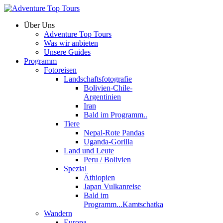
Über Uns
Adventure Top Tours
Was wir anbieten
Unsere Guides
Programm
Fotoreisen
Landschaftsfotografie
Bolivien-Chile-
Argentinien
Iran
Bald im Programm..
Tiere
Nepal-Rote Pandas
Uganda-Gorilla
Land und Leute
Peru / Bolivien
Spezial
Äthiopien
Japan Vulkanreise
Bald im
Programm...Kamtschatka
Wandern
Europa