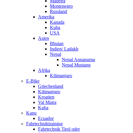
Madeira
Montenegro
Russland
Amerika
Kanada
Kuba
USA
Asien
Bhutan
Indien/ Ladakh
Nepal
Nepal Annapurna
Nepal Mustang
Afrika
Kilimanjaro
E-Bike
Griechenland
Kilimanjaro
Kroatien
Val Maira
Kuba
Kanu
Ecuador
Fahrtechniktraining
Fahrtechnik Tirol oder