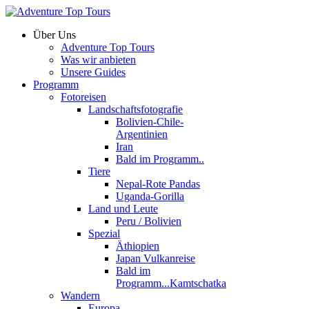
Über Uns
Adventure Top Tours
Was wir anbieten
Unsere Guides
Programm
Fotoreisen
Landschaftsfotografie
Bolivien-Chile-
Argentinien
Iran
Bald im Programm..
Tiere
Nepal-Rote Pandas
Uganda-Gorilla
Land und Leute
Peru / Bolivien
Spezial
Äthiopien
Japan Vulkanreise
Bald im
Programm...Kamtschatka
Wandern
Europa