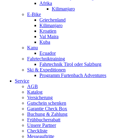
Afrika
Kilimanjaro
E-Bike
Griechenland
Kilimanjaro
Kroatien
Val Maira
Kuba
Kanu
Ecuador
Fahrtechniktraining
Fahrtechnik Tirol oder Salzburg
Ski & Expeditionen
Programm Furtenbach Adventures
Service
AGB
Katalog
Versicherung
Gutschein schenken
Garantie Check Box
Buchung & Zahlung
Frühbucherrabatt
Unsere Partner
Checkliste
Messeauftritte