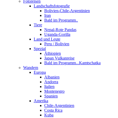
Fotoreisen
Landschaftsfotografie
Bolivien-Chile-Argentinien
Iran
Bald im Programm..
Tiere
Nepal-Rote Pandas
Uganda-Gorilla
Land und Leute
Peru / Bolivien
Spezial
Äthiopien
Japan Vulkanreise
Bald im Programm...Kamtschatka
Wandern
Europa
Albanien
Andorra
Italien
Montenegro
Spanien
Amerika
Chile-Argentinien
Costa Rica
Kuba