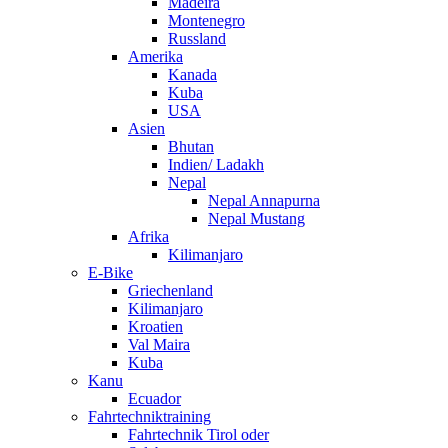
Madeira
Montenegro
Russland
Amerika
Kanada
Kuba
USA
Asien
Bhutan
Indien/ Ladakh
Nepal
Nepal Annapurna
Nepal Mustang
Afrika
Kilimanjaro
E-Bike
Griechenland
Kilimanjaro
Kroatien
Val Maira
Kuba
Kanu
Ecuador
Fahrtechniktraining
Fahrtechnik Tirol oder