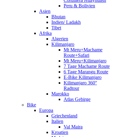
Cordillera Huayhuash
Peru & Bolivien
Asien
Bhutan
Indien/ Ladakh
Tibet
Afrika
Algerien
Kilimanjaro
Mt Meru+Machame
Route+Safari
Mt Meru+Kilimanjaro
7 Tage Machame Route
6 Tage Marangu Route
E-Bike Kilimanjaro
Kilimanjaro 360°
Radtour
Marokko
Atlas Gebirge
Bike
Europa
Griechenland
Italien
Val Maira
Kroatien