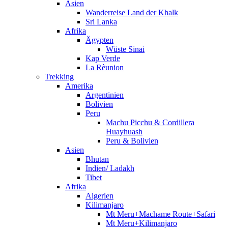
Asien
Wanderreise Land der Khalk
Sri Lanka
Afrika
Ägypten
Wüste Sinai
Kap Verde
La Rèunion
Trekking
Amerika
Argentinien
Bolivien
Peru
Machu Picchu & Cordillera
Huayhuash
Peru & Bolivien
Asien
Bhutan
Indien/ Ladakh
Tibet
Afrika
Algerien
Kilimanjaro
Mt Meru+Machame Route+Safari
Mt Meru+Kilimanjaro