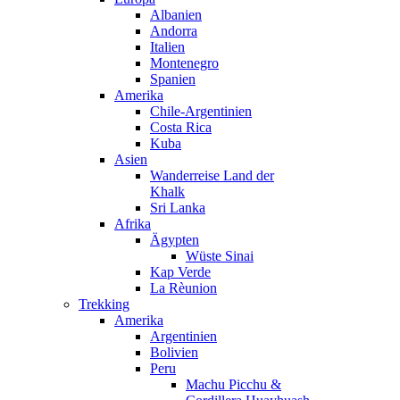
Albanien
Andorra
Italien
Montenegro
Spanien
Amerika
Chile-Argentinien
Costa Rica
Kuba
Asien
Wanderreise Land der
Khalk
Sri Lanka
Afrika
Ägypten
Wüste Sinai
Kap Verde
La Rèunion
Trekking
Amerika
Argentinien
Bolivien
Peru
Machu Picchu &