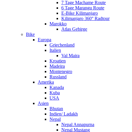
7 Tage Machame Route
6 Tage Marangu Route
E-Bike Kilimanjaro
Kilimanjaro 360° Radtour
Marokko
Atlas Gebirge
Bike
Europa
Griechenland
Italien
Val Maira
Kroatien
Madeira
Montenegro
Russland
Amerika
Kanada
Kuba
USA
Asien
Bhutan
Indien/ Ladakh
Nepal
Nepal Annapurna
Nepal Mustang