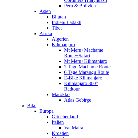
Cordillera Huayhuash
Peru & Bolivien
Asien
Bhutan
Indien/ Ladakh
Tibet
Afrika
Algerien
Kilimanjaro
Mt Meru+Machame
Route+Safari
Mt Meru+Kilimanjaro
7 Tage Machame Route
6 Tage Marangu Route
E-Bike Kilimanjaro
Kilimanjaro 360°
Radtour
Marokko
Atlas Gebirge
Bike
Europa
Griechenland
Italien
Val Maira
Kroatien