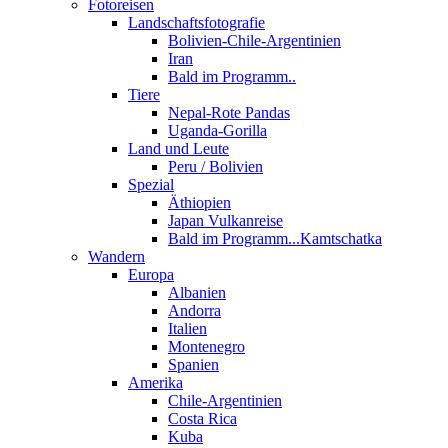
Fotoreisen
Landschaftsfotografie
Bolivien-Chile-Argentinien
Iran
Bald im Programm..
Tiere
Nepal-Rote Pandas
Uganda-Gorilla
Land und Leute
Peru / Bolivien
Spezial
Äthiopien
Japan Vulkanreise
Bald im Programm...Kamtschatka
Wandern
Europa
Albanien
Andorra
Italien
Montenegro
Spanien
Amerika
Chile-Argentinien
Costa Rica
Kuba