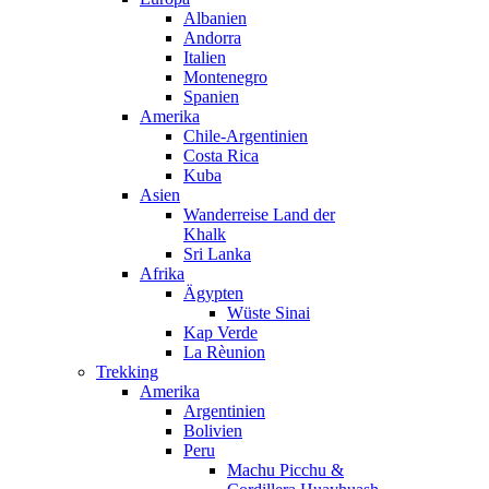
Albanien
Andorra
Italien
Montenegro
Spanien
Amerika
Chile-Argentinien
Costa Rica
Kuba
Asien
Wanderreise Land der
Khalk
Sri Lanka
Afrika
Ägypten
Wüste Sinai
Kap Verde
La Rèunion
Trekking
Amerika
Argentinien
Bolivien
Peru
Machu Picchu &