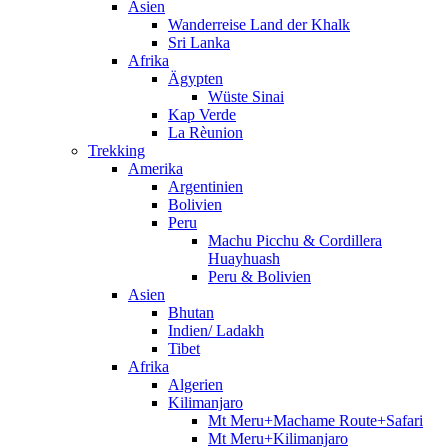
Asien
Wanderreise Land der Khalk
Sri Lanka
Afrika
Ägypten
Wüste Sinai
Kap Verde
La Rèunion
Trekking
Amerika
Argentinien
Bolivien
Peru
Machu Picchu & Cordillera
Huayhuash
Peru & Bolivien
Asien
Bhutan
Indien/ Ladakh
Tibet
Afrika
Algerien
Kilimanjaro
Mt Meru+Machame Route+Safari
Mt Meru+Kilimanjaro