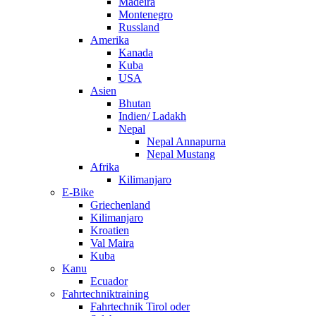
Madeira
Montenegro
Russland
Amerika
Kanada
Kuba
USA
Asien
Bhutan
Indien/ Ladakh
Nepal
Nepal Annapurna
Nepal Mustang
Afrika
Kilimanjaro
E-Bike
Griechenland
Kilimanjaro
Kroatien
Val Maira
Kuba
Kanu
Ecuador
Fahrtechniktraining
Fahrtechnik Tirol oder