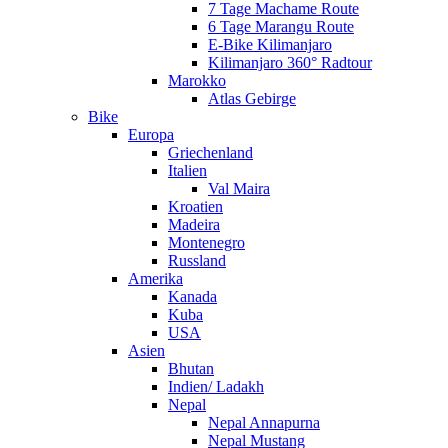
7 Tage Machame Route
6 Tage Marangu Route
E-Bike Kilimanjaro
Kilimanjaro 360° Radtour
Marokko
Atlas Gebirge
Bike
Europa
Griechenland
Italien
Val Maira
Kroatien
Madeira
Montenegro
Russland
Amerika
Kanada
Kuba
USA
Asien
Bhutan
Indien/ Ladakh
Nepal
Nepal Annapurna
Nepal Mustang