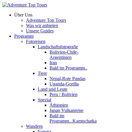
Über Uns
Adventure Top Tours
Was wir anbieten
Unsere Guides
Programm
Fotoreisen
Landschaftsfotografie
Bolivien-Chile-
Argentinien
Iran
Bald im Programm..
Tiere
Nepal-Rote Pandas
Uganda-Gorilla
Land und Leute
Peru / Bolivien
Spezial
Äthiopien
Japan Vulkanreise
Bald im
Programm...Kamtschatka
Wandern
Europa