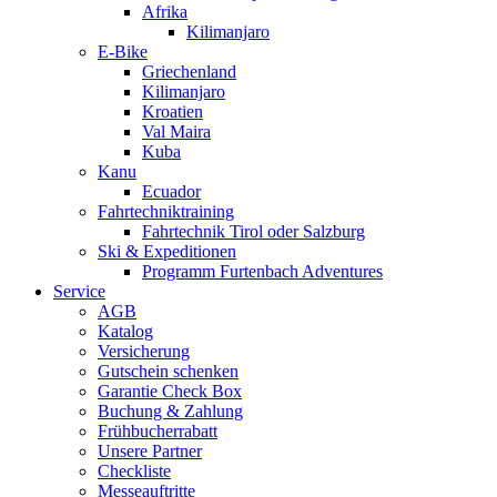
Afrika
Kilimanjaro
E-Bike
Griechenland
Kilimanjaro
Kroatien
Val Maira
Kuba
Kanu
Ecuador
Fahrtechniktraining
Fahrtechnik Tirol oder Salzburg
Ski & Expeditionen
Programm Furtenbach Adventures
Service
AGB
Katalog
Versicherung
Gutschein schenken
Garantie Check Box
Buchung & Zahlung
Frühbucherrabatt
Unsere Partner
Checkliste
Messeauftritte