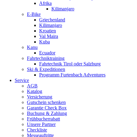
Afrika
Kilimanjaro
E-Bike
Griechenland
Kilimanjaro
Kroatien
Val Maira
Kuba
Kanu
Ecuador
Fahrtechniktraining
Fahrtechnik Tirol oder Salzburg
Ski & Expeditionen
Programm Furtenbach Adventures
Service
AGB
Katalog
Versicherung
Gutschein schenken
Garantie Check Box
Buchung & Zahlung
Frühbucherrabatt
Unsere Partner
Checkliste
Messeauftritte