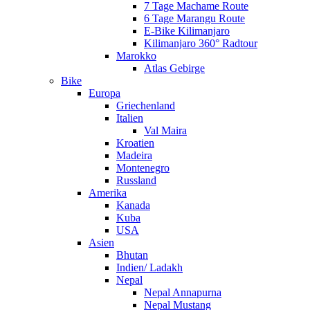
7 Tage Machame Route
6 Tage Marangu Route
E-Bike Kilimanjaro
Kilimanjaro 360° Radtour
Marokko
Atlas Gebirge
Bike
Europa
Griechenland
Italien
Val Maira
Kroatien
Madeira
Montenegro
Russland
Amerika
Kanada
Kuba
USA
Asien
Bhutan
Indien/ Ladakh
Nepal
Nepal Annapurna
Nepal Mustang