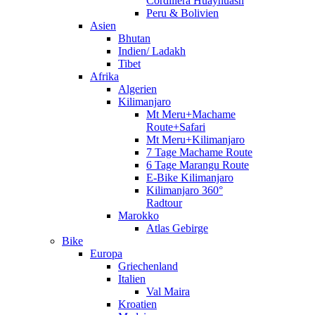
Cordillera Huayhuash
Peru & Bolivien
Asien
Bhutan
Indien/ Ladakh
Tibet
Afrika
Algerien
Kilimanjaro
Mt Meru+Machame
Route+Safari
Mt Meru+Kilimanjaro
7 Tage Machame Route
6 Tage Marangu Route
E-Bike Kilimanjaro
Kilimanjaro 360°
Radtour
Marokko
Atlas Gebirge
Bike
Europa
Griechenland
Italien
Val Maira
Kroatien