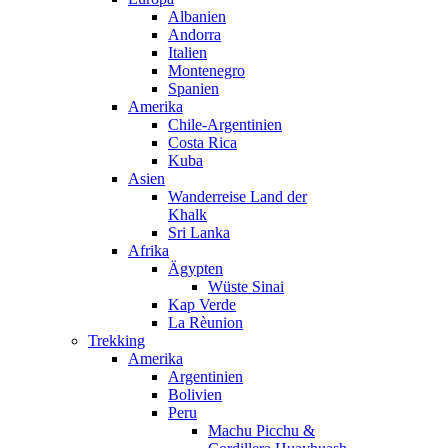
Albanien
Andorra
Italien
Montenegro
Spanien
Amerika
Chile-Argentinien
Costa Rica
Kuba
Asien
Wanderreise Land der
Khalk
Sri Lanka
Afrika
Ägypten
Wüste Sinai
Kap Verde
La Rèunion
Trekking
Amerika
Argentinien
Bolivien
Peru
Machu Picchu &