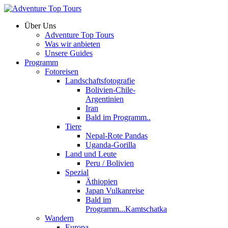
Über Uns
Adventure Top Tours
Was wir anbieten
Unsere Guides
Programm
Fotoreisen
Landschaftsfotografie
Bolivien-Chile-
Argentinien
Iran
Bald im Programm..
Tiere
Nepal-Rote Pandas
Uganda-Gorilla
Land und Leute
Peru / Bolivien
Spezial
Äthiopien
Japan Vulkanreise
Bald im
Programm...Kamtschatka
Wandern
Europa