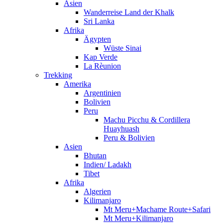
Asien
Wanderreise Land der Khalk
Sri Lanka
Afrika
Ägypten
Wüste Sinai
Kap Verde
La Rèunion
Trekking
Amerika
Argentinien
Bolivien
Peru
Machu Picchu & Cordillera
Huayhuash
Peru & Bolivien
Asien
Bhutan
Indien/ Ladakh
Tibet
Afrika
Algerien
Kilimanjaro
Mt Meru+Machame Route+Safari
Mt Meru+Kilimanjaro