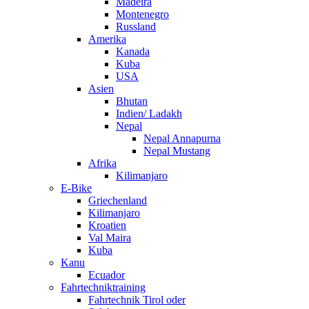
Madeira
Montenegro
Russland
Amerika
Kanada
Kuba
USA
Asien
Bhutan
Indien/ Ladakh
Nepal
Nepal Annapurna
Nepal Mustang
Afrika
Kilimanjaro
E-Bike
Griechenland
Kilimanjaro
Kroatien
Val Maira
Kuba
Kanu
Ecuador
Fahrtechniktraining
Fahrtechnik Tirol oder