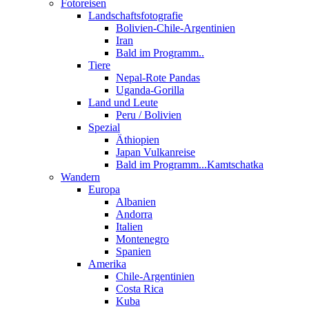
Fotoreisen
Landschaftsfotografie
Bolivien-Chile-Argentinien
Iran
Bald im Programm..
Tiere
Nepal-Rote Pandas
Uganda-Gorilla
Land und Leute
Peru / Bolivien
Spezial
Äthiopien
Japan Vulkanreise
Bald im Programm...Kamtschatka
Wandern
Europa
Albanien
Andorra
Italien
Montenegro
Spanien
Amerika
Chile-Argentinien
Costa Rica
Kuba