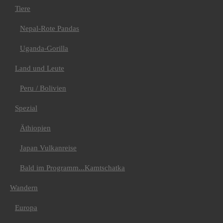
Albanien
Tiere
Andorra
Italien
Nepal-Rote Pandas
Montenegro
Spanien
Uganda-Gorilla
Amerika
Chile-Argentinien
Land und Leute
Costa Rica
Kuba
Peru / Bolivien
Asien
Wanderreise Land der
Khalk
Spezial
Sri Lanka
Afrika
Äthiopien
Ägypten
Wüste Sinai
Japan Vulkanreise
Kap Verde
La Rèunion
Bald im Programm...Kamtschatka
Trekking
Amerika
Argentinien
Wandern
Bolivien
Peru
Europa
Machu Picchu &