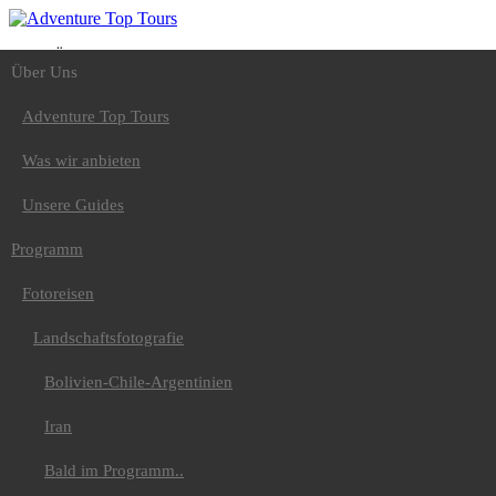
Über Uns
Über Uns
Adventure Top Tours
Was wir anbieten
Unsere Guides
Adventure Top Tours
Programm
Fotoreisen
Was wir anbieten
Landschaftsfotografie
Bolivien-Chile-
Unsere Guides
Argentinien
Iran
Programm
Bald im Programm..
Tiere
Fotoreisen
Nepal-Rote Pandas
Uganda-Gorilla
Land und Leute
Landschaftsfotografie
Peru / Bolivien
Spezial
Bolivien-Chile-Argentinien
Äthiopien
Japan Vulkanreise
Iran
Bald im
Programm...Kamtschatka
Bald im Programm..
Wandern
Europa