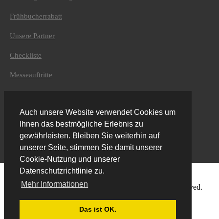
Kontaktdaten
Frühbucherrabatt
Adventure Top Tours
Furtenbach Adventures GmbH
Unsere Partner
Höttinger Gasse 12
6020 Innsbruck
Checkliste
Austria
Messeauftritte
+43 (0) 512 / 204134
Levelbewertung
info@adventuretoptours.com
Auch unsere Website verwendet Cookies um
Newsletteranmeldung:
Impressum
Ihnen das bestmögliche Erlebnis zu
Kontakt
gewährleisten. Bleiben Sie weiterhin auf
unserer Seite, stimmen Sie damit unserer
Newsletter
Cookie-Nutzung und unserer
DE
Datenschutzrichtlinie zu.
Mehr Informationen
© Copyright 2019 Furtenbach Adventures. All Rights Reserved.
Home
Das ist OK.
AGB