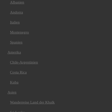
Cordillera Huayhuash
Albanien
Peru & Bolivien
Asien
Andorra
Bhutan
Indien/ Ladakh
Italien
Tibet
Afrika
Algerien
Montenegro
Kilimanjaro
Mt Meru+Machame
Spanien
Route+Safari
Mt Meru+Kilimanjaro
Amerika
7 Tage Machame Route
6 Tage Marangu Route
Chile-Argentinien
E-Bike Kilimanjaro
Kilimanjaro 360°
Radtour
Costa Rica
Marokko
Atlas Gebirge
Kuba
Bike
Europa
Asien
Griechenland
Italien
Wanderreise Land der Khalk
Val Maira
Kroatien