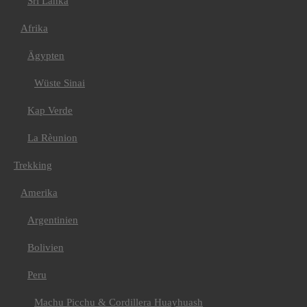
Sri Lanka
Madeira
Montenegro
Russland
Afrika
Amerika
Kanada
Ägypten
Kuba
USA
Wüste Sinai
Asien
Bhutan
Kap Verde
Indien/ Ladakh
Nepal
Nepal Annapurna
La Rèunion
Nepal Mustang
Afrika
Trekking
Kilimanjaro
E-Bike
Amerika
Griechenland
Kilimanjaro
Argentinien
Kroatien
Val Maira
Bolivien
Kuba
Kanu
Ecuador
Peru
Fahrtechniktraining
Fahrtechnik Tirol oder
Machu Picchu & Cordillera Huayhuash