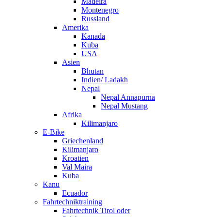
Madeira
Montenegro
Russland
Amerika
Kanada
Kuba
USA
Asien
Bhutan
Indien/ Ladakh
Nepal
Nepal Annapurna
Nepal Mustang
Afrika
Kilimanjaro
E-Bike
Griechenland
Kilimanjaro
Kroatien
Val Maira
Kuba
Kanu
Ecuador
Fahrtechniktraining
Fahrtechnik Tirol oder