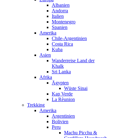
Albanien
Andorra
Italien
Montenegro
Spanien
Amerika
Chile-Argentinien
Costa Rica
Kuba
Asien
Wanderreise Land der
Khalk
Sri Lanka
Afrika
Ägypten
Wüste Sinai
Kap Verde
La Rèunion
Trekking
Amerika
Argentinien
Bolivien
Peru
Machu Picchu &