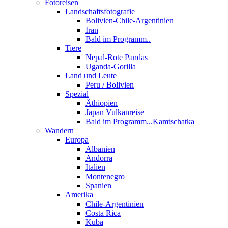
Fotoreisen
Landschaftsfotografie
Bolivien-Chile-Argentinien
Iran
Bald im Programm..
Tiere
Nepal-Rote Pandas
Uganda-Gorilla
Land und Leute
Peru / Bolivien
Spezial
Äthiopien
Japan Vulkanreise
Bald im Programm...Kamtschatka
Wandern
Europa
Albanien
Andorra
Italien
Montenegro
Spanien
Amerika
Chile-Argentinien
Costa Rica
Kuba