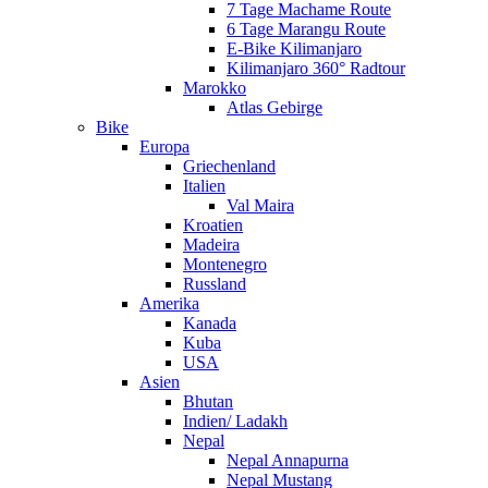
7 Tage Machame Route
6 Tage Marangu Route
E-Bike Kilimanjaro
Kilimanjaro 360° Radtour
Marokko
Atlas Gebirge
Bike
Europa
Griechenland
Italien
Val Maira
Kroatien
Madeira
Montenegro
Russland
Amerika
Kanada
Kuba
USA
Asien
Bhutan
Indien/ Ladakh
Nepal
Nepal Annapurna
Nepal Mustang