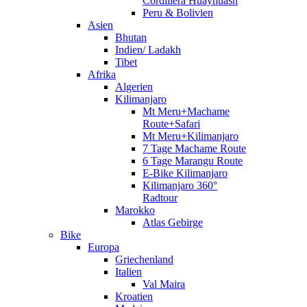
Cordillera Huayhuash
Peru & Bolivien
Asien
Bhutan
Indien/ Ladakh
Tibet
Afrika
Algerien
Kilimanjaro
Mt Meru+Machame
Route+Safari
Mt Meru+Kilimanjaro
7 Tage Machame Route
6 Tage Marangu Route
E-Bike Kilimanjaro
Kilimanjaro 360°
Radtour
Marokko
Atlas Gebirge
Bike
Europa
Griechenland
Italien
Val Maira
Kroatien