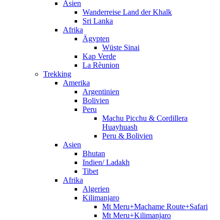
Asien
Wanderreise Land der Khalk
Sri Lanka
Afrika
Ägypten
Wüste Sinai
Kap Verde
La Rèunion
Trekking
Amerika
Argentinien
Bolivien
Peru
Machu Picchu & Cordillera
Huayhuash
Peru & Bolivien
Asien
Bhutan
Indien/ Ladakh
Tibet
Afrika
Algerien
Kilimanjaro
Mt Meru+Machame Route+Safari
Mt Meru+Kilimanjaro