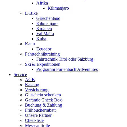
Afrika
Kilimanjaro
E-Bike
Griechenland
Kilimanjaro
Kroatien
Val Maira
Kuba
Kanu
Ecuador
Fahrtechniktraining
Fahrtechnik Tirol oder Salzburg
Ski & Expeditionen
Programm Furtenbach Adventures
Service
AGB
Katalog
Versicherung
Gutschein schenken
Garantie Check Box
Buchung & Zahlung
Frühbucherrabatt
Unsere Partner
Checkliste
Messeauftritte