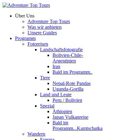
Über Uns
Adventure Top Tours
Was wir anbieten
Unsere Guides
Programm
Fotoreisen
Landschaftsfotografie
Bolivien-Chile-
Argentinien
Iran
Bald im Programm..
Tiere
Nepal-Rote Pandas
Uganda-Gorilla
Land und Leute
Peru / Bolivien
Spezial
Äthiopien
Japan Vulkanreise
Bald im
Programm...Kamtschatka
Wandern
Europa