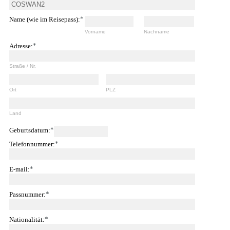
*
Name (wie im Reisepass):
Vorname
Nachname
*
Adresse:
Straße / Nr.
Ort
PLZ
Land
*
Geburtsdatum:
*
Telefonnummer:
*
E-mail:
*
Passnummer:
*
Nationalität: