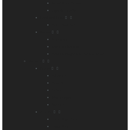
Nepal-Rote Pandas
Uganda-Gorilla
Land und Leute
Peru / Bolivien
Spezial
Äthiopien
Japan Vulkanreise
Bald im Programm...Kamtschatka
Wandern
Europa
Albanien
Andorra
Italien
Montenegro
Spanien
Amerika
Chile-Argentinien
Costa Rica