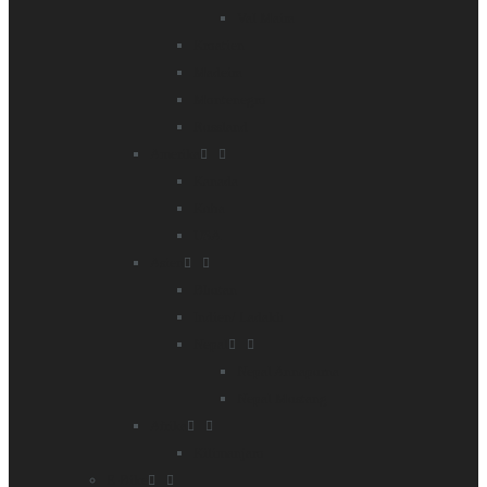
Val Maira
Kroatien
Madeira
Montenegro
Russland
Amerika
Kanada
Kuba
USA
Asien
Bhutan
Indien/ Ladakh
Nepal
Nepal Annapurna
Nepal Mustang
Afrika
Kilimanjaro
E-Bike