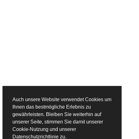
JETZT BUCHEN
UNTERNEHMEN
ÜBER UNS
GESCHÄFTSFÜHRUNG
KONTAKTDATEN
Adventure Top Tours
Furtenbach Adventures GmbH
Höttinger Gasse 12
6020 Innsbruck
Austria
Auch unsere Website verwendet Cookies um
+43 (0) 512 / 204134
Ihnen das bestmögliche Erlebnis zu
gewährleisten. Bleiben Sie weiterhin auf
info@adventuretoptours.com
unserer Seite, stimmen Sie damit unserer
Cookie-Nutzung und unserer
Newsletteranmeldung:
Datenschutzrichtlinie zu.