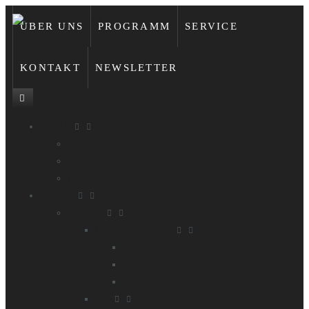
ÜBER UNS
PROGRAMM
SERVICE
KONTAKT
NEWSLETTER
Über Uns
Adventure Top Tours
Was wir anbieten
Unsere Guides
Programm
Fotoreisen
Landschaftsfotografie
Bolivien-Chile-Argentinien
Iran
Bald im Programm..
Tiere