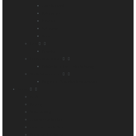
Griechenland
Kilimanjaro
Kroatien
Val Maira
Kuba
Kanu
Ecuador
Fahrtechniktraining
Fahrtechnik Tirol oder Salzburg
Ski & Expeditionen
Programm Furtenbach Adventures
Service
AGB
Katalog
Versicherung
Gutschein schenken
Garantie Check Box
Buchung & Zahlung