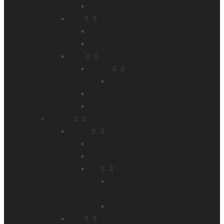
Kuba
Asien
Wanderreise Land der Khalk
Sri Lanka
Afrika
Ägypten
Wüste Sinai
Kap Verde
La Rèunion
Trekking
Amerika
Argentinien
Bolivien
Peru
Machu Picchu & Cordillera
Huayhuash
Peru & Bolivien
Asien