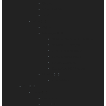
Bhutan
Indien/ Ladakh
Tibet
Afrika
Algerien
Kilimanjaro
Mt Meru+Machame Route+Safari
Mt Meru+Kilimanjaro
7 Tage Machame Route
6 Tage Marangu Route
E-Bike Kilimanjaro
Kilimanjaro 360° Radtour
Marokko
Atlas Gebirge
Bike
Europa
Griechenland
Italien