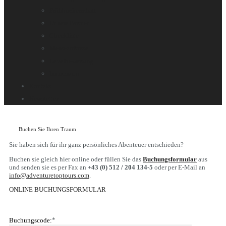
Frühbucherrabatt
Unsere Partner
Checkliste
Messeauftritte
Levelbewertung
Impressum
Kontakt
Newsletter
Buchen Sie Ihren Traum
DE
Sie haben sich für ihr ganz persönliches Abenteuer entschieden?
Buchen sie gleich hier online oder füllen Sie das
Buchungsformular
aus
und senden sie es per Fax an
+43 (0) 512 / 204 134-5
oder per E-Mail an
info@adventuretoptours.com
.
ONLINE BUCHUNGSFORMULAR
*
Buchungscode: