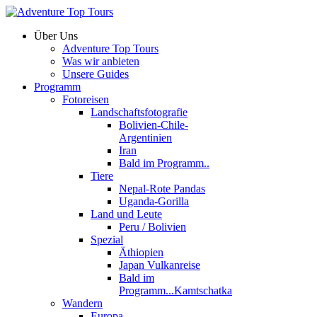
Über Uns
Adventure Top Tours
Was wir anbieten
Unsere Guides
Programm
Fotoreisen
Landschaftsfotografie
Bolivien-Chile-
Argentinien
Iran
Bald im Programm..
Tiere
Nepal-Rote Pandas
Uganda-Gorilla
Land und Leute
Peru / Bolivien
Spezial
Äthiopien
Japan Vulkanreise
Bald im
Programm...Kamtschatka
Wandern
Europa