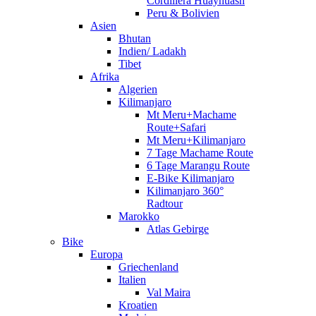
Cordillera Huayhuash
Peru & Bolivien
Asien
Bhutan
Indien/ Ladakh
Tibet
Afrika
Algerien
Kilimanjaro
Mt Meru+Machame
Route+Safari
Mt Meru+Kilimanjaro
7 Tage Machame Route
6 Tage Marangu Route
E-Bike Kilimanjaro
Kilimanjaro 360°
Radtour
Marokko
Atlas Gebirge
Bike
Europa
Griechenland
Italien
Val Maira
Kroatien