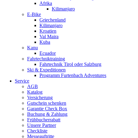
Afrika
Kilimanjaro
E-Bike
Griechenland
Kilimanjaro
Kroatien
Val Maira
Kuba
Kanu
Ecuador
Fahrtechniktraining
Fahrtechnik Tirol oder Salzburg
Ski & Expeditionen
Programm Furtenbach Adventures
Service
AGB
Katalog
Versicherung
Gutschein schenken
Garantie Check Box
Buchung & Zahlung
Frühbucherrabatt
Unsere Partner
Checkliste
Messeauftritte