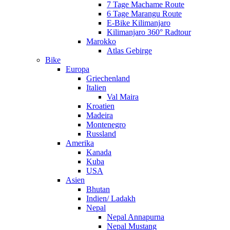
7 Tage Machame Route
6 Tage Marangu Route
E-Bike Kilimanjaro
Kilimanjaro 360° Radtour
Marokko
Atlas Gebirge
Bike
Europa
Griechenland
Italien
Val Maira
Kroatien
Madeira
Montenegro
Russland
Amerika
Kanada
Kuba
USA
Asien
Bhutan
Indien/ Ladakh
Nepal
Nepal Annapurna
Nepal Mustang