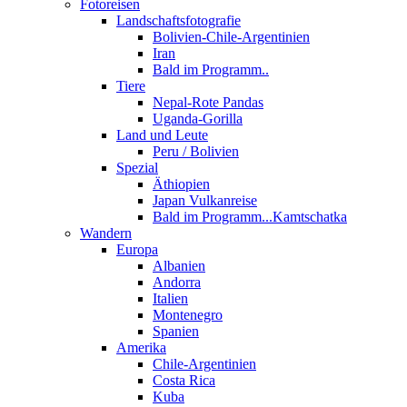
Fotoreisen
Landschaftsfotografie
Bolivien-Chile-Argentinien
Iran
Bald im Programm..
Tiere
Nepal-Rote Pandas
Uganda-Gorilla
Land und Leute
Peru / Bolivien
Spezial
Äthiopien
Japan Vulkanreise
Bald im Programm...Kamtschatka
Wandern
Europa
Albanien
Andorra
Italien
Montenegro
Spanien
Amerika
Chile-Argentinien
Costa Rica
Kuba