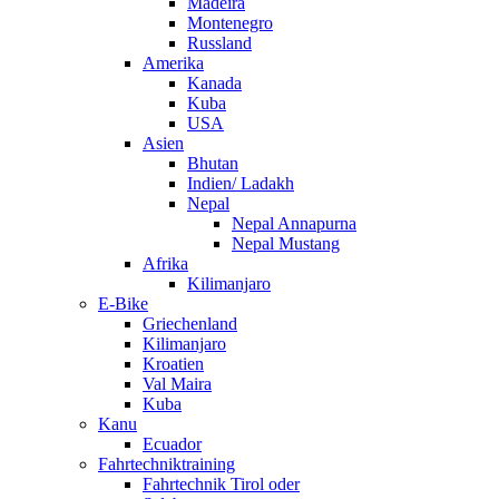
Madeira
Montenegro
Russland
Amerika
Kanada
Kuba
USA
Asien
Bhutan
Indien/ Ladakh
Nepal
Nepal Annapurna
Nepal Mustang
Afrika
Kilimanjaro
E-Bike
Griechenland
Kilimanjaro
Kroatien
Val Maira
Kuba
Kanu
Ecuador
Fahrtechniktraining
Fahrtechnik Tirol oder