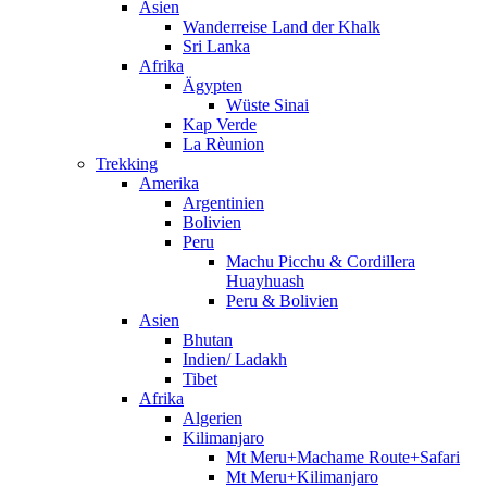
Asien
Wanderreise Land der Khalk
Sri Lanka
Afrika
Ägypten
Wüste Sinai
Kap Verde
La Rèunion
Trekking
Amerika
Argentinien
Bolivien
Peru
Machu Picchu & Cordillera
Huayhuash
Peru & Bolivien
Asien
Bhutan
Indien/ Ladakh
Tibet
Afrika
Algerien
Kilimanjaro
Mt Meru+Machame Route+Safari
Mt Meru+Kilimanjaro