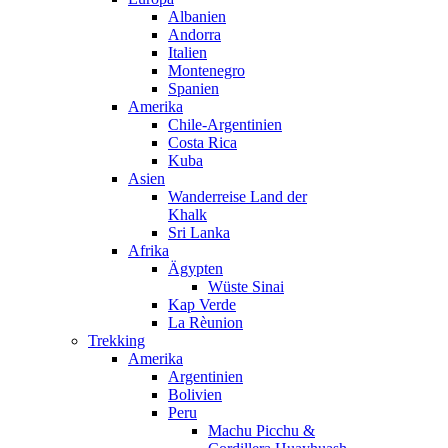
Albanien
Andorra
Italien
Montenegro
Spanien
Amerika
Chile-Argentinien
Costa Rica
Kuba
Asien
Wanderreise Land der
Khalk
Sri Lanka
Afrika
Ägypten
Wüste Sinai
Kap Verde
La Rèunion
Trekking
Amerika
Argentinien
Bolivien
Peru
Machu Picchu &