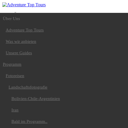
Über Uns
Über Uns
Adventure Top Tours
Was wir anbieten
Unsere Guides
Adventure Top Tours
Programm
Fotoreisen
Was wir anbieten
Landschaftsfotografie
Bolivien-Chile-
Unsere Guides
Argentinien
Iran
Programm
Bald im Programm..
Tiere
Fotoreisen
Nepal-Rote Pandas
Uganda-Gorilla
Land und Leute
Landschaftsfotografie
Peru / Bolivien
Spezial
Bolivien-Chile-Argentinien
Äthiopien
Japan Vulkanreise
Iran
Bald im
Programm...Kamtschatka
Bald im Programm..
Wandern
Europa