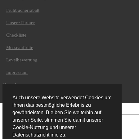
Unternehmen
Frühbucherrabatt
Über uns
Geschäftsführung
Unsere Partner
Kontaktdaten
Checkliste
Adventure Top Tours
Messeauftritte
Furtenbach Adventures GmbH
Höttinger Gasse 12
6020 Innsbruck
Levelbewertung
Austria
Impressum
+43 (0) 512 / 204134
Kontakt
info@adventuretoptours.com
Newsletter
Auch unsere Website verwendet Cookies um
Newsletteranmeldung:
Ihnen das bestmögliche Erlebnis zu
gewährleisten. Bleiben Sie weiterhin auf
unserer Seite, stimmen Sie damit unserer
Cookie-Nutzung und unserer
DE
Datenschutzrichtlinie zu.