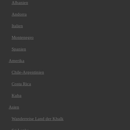
Cordillera Huayhuash
Albanien
Peru & Bolivien
Asien
Andorra
Bhutan
Indien/ Ladakh
Italien
Tibet
Afrika
Algerien
Montenegro
Kilimanjaro
Mt Meru+Machame
Spanien
Route+Safari
Mt Meru+Kilimanjaro
Amerika
7 Tage Machame Route
6 Tage Marangu Route
Chile-Argentinien
E-Bike Kilimanjaro
Kilimanjaro 360°
Radtour
Costa Rica
Marokko
Atlas Gebirge
Kuba
Bike
Europa
Asien
Griechenland
Italien
Wanderreise Land der Khalk
Val Maira
Kroatien