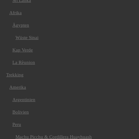
Sri Lanka
Madeira
Montenegro
Russland
Afrika
Amerika
Kanada
Ägypten
Kuba
USA
Wüste Sinai
Asien
Bhutan
Kap Verde
Indien/ Ladakh
Nepal
Nepal Annapurna
La Rèunion
Nepal Mustang
Afrika
Trekking
Kilimanjaro
E-Bike
Amerika
Griechenland
Kilimanjaro
Argentinien
Kroatien
Val Maira
Bolivien
Kuba
Kanu
Ecuador
Peru
Fahrtechniktraining
Fahrtechnik Tirol oder
Machu Picchu & Cordillera Huayhuash