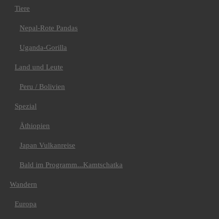
Albanien
Tiere
Andorra
Italien
Nepal-Rote Pandas
Montenegro
Spanien
Uganda-Gorilla
Amerika
Chile-Argentinien
Land und Leute
Costa Rica
Kuba
Peru / Bolivien
Asien
Wanderreise Land der
Khalk
Spezial
Sri Lanka
Afrika
Äthiopien
Ägypten
Wüste Sinai
Japan Vulkanreise
Kap Verde
La Rèunion
Bald im Programm...Kamtschatka
Trekking
Amerika
Argentinien
Wandern
Bolivien
Peru
Europa
Machu Picchu &