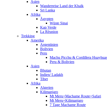
Asien
Wanderreise Land der Khalk
Sri Lanka
Afrika
Ägypten
Wüste Sinai
Kap Verde
La Rèunion
Trekking
Amerika
Argentinien
Bolivien
Peru
Machu Picchu & Cordillera Huayhua
Peru & Bolivien
Asien
Bhutan
Indien/ Ladakh
Tibet
Afrika
Algerien
Kilimanjaro
Mt Meru+Machame Route+Safari
Mt Meru+Kilimanjaro
7 Tage Machame Route