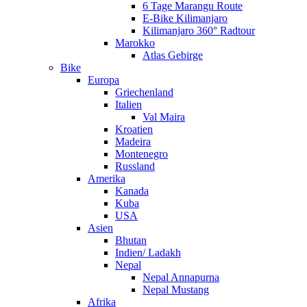
6 Tage Marangu Route
E-Bike Kilimanjaro
Kilimanjaro 360° Radtour
Marokko
Atlas Gebirge
Bike
Europa
Griechenland
Italien
Val Maira
Kroatien
Madeira
Montenegro
Russland
Amerika
Kanada
Kuba
USA
Asien
Bhutan
Indien/ Ladakh
Nepal
Nepal Annapurna
Nepal Mustang
Afrika