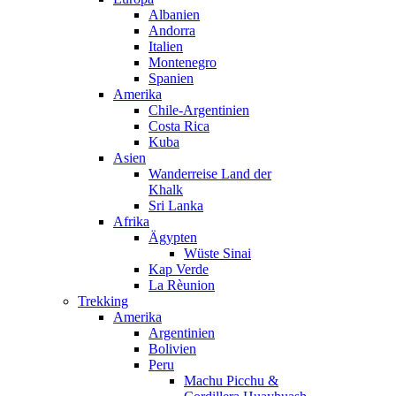
Albanien
Andorra
Italien
Montenegro
Spanien
Amerika
Chile-Argentinien
Costa Rica
Kuba
Asien
Wanderreise Land der
Khalk
Sri Lanka
Afrika
Ägypten
Wüste Sinai
Kap Verde
La Rèunion
Trekking
Amerika
Argentinien
Bolivien
Peru
Machu Picchu &