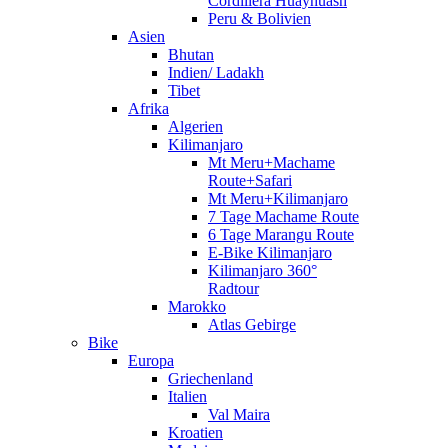
Cordillera Huayhuash
Peru & Bolivien
Asien
Bhutan
Indien/ Ladakh
Tibet
Afrika
Algerien
Kilimanjaro
Mt Meru+Machame
Route+Safari
Mt Meru+Kilimanjaro
7 Tage Machame Route
6 Tage Marangu Route
E-Bike Kilimanjaro
Kilimanjaro 360°
Radtour
Marokko
Atlas Gebirge
Bike
Europa
Griechenland
Italien
Val Maira
Kroatien