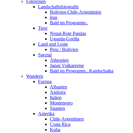
Fotoreisen
Landschaftsfotografie
Bolivien-Chile-Argentinien
Iran
Bald im Programm..
Tiere
Nepal-Rote Pandas
Uganda-Gorilla
Land und Leute
Peru / Bolivien
Spezial
Äthiopien
Japan Vulkanreise
Bald im Programm...Kamtschatka
Wandern
Europa
Albanien
Andorra
Italien
Montenegro
Spanien
Amerika
Chile-Argentinien
Costa Rica
Kuba