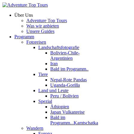
Über Uns
Adventure Top Tours
Was wir anbieten
Unsere Guides
Programm
Fotoreisen
Landschaftsfotografie
Bolivien-Chile-
Argentinien
Iran
Bald im Programm..
Tiere
Nepal-Rote Pandas
Uganda-Gorilla
Land und Leute
Peru / Bolivien
Spezial
Äthiopien
Japan Vulkanreise
Bald im
Programm...Kamtschatka
Wandern
Europa