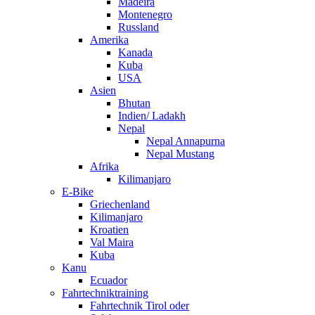
Madeira
Montenegro
Russland
Amerika
Kanada
Kuba
USA
Asien
Bhutan
Indien/ Ladakh
Nepal
Nepal Annapurna
Nepal Mustang
Afrika
Kilimanjaro
E-Bike
Griechenland
Kilimanjaro
Kroatien
Val Maira
Kuba
Kanu
Ecuador
Fahrtechniktraining
Fahrtechnik Tirol oder