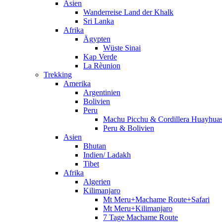
Asien
Wanderreise Land der Khalk
Sri Lanka
Afrika
Ägypten
Wüste Sinai
Kap Verde
La Rèunion
Trekking
Amerika
Argentinien
Bolivien
Peru
Machu Picchu & Cordillera Huayhua
Peru & Bolivien
Asien
Bhutan
Indien/ Ladakh
Tibet
Afrika
Algerien
Kilimanjaro
Mt Meru+Machame Route+Safari
Mt Meru+Kilimanjaro
7 Tage Machame Route