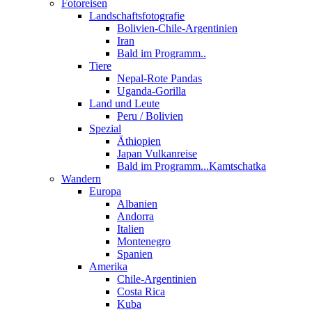
Fotoreisen
Landschaftsfotografie
Bolivien-Chile-Argentinien
Iran
Bald im Programm..
Tiere
Nepal-Rote Pandas
Uganda-Gorilla
Land und Leute
Peru / Bolivien
Spezial
Äthiopien
Japan Vulkanreise
Bald im Programm...Kamtschatka
Wandern
Europa
Albanien
Andorra
Italien
Montenegro
Spanien
Amerika
Chile-Argentinien
Costa Rica
Kuba