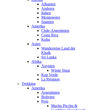
Albanien
Andorra
Italien
Montenegro
Spanien
Amerika
Chile-Argentinien
Costa Rica
Kuba
Asien
Wanderreise Land der
Khalk
Sri Lanka
Afrika
Ägypten
Wüste Sinai
Kap Verde
La Rèunion
Trekking
Amerika
Argentinien
Bolivien
Peru
Machu Picchu &