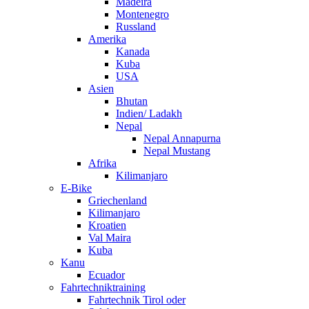
Madeira
Montenegro
Russland
Amerika
Kanada
Kuba
USA
Asien
Bhutan
Indien/ Ladakh
Nepal
Nepal Annapurna
Nepal Mustang
Afrika
Kilimanjaro
E-Bike
Griechenland
Kilimanjaro
Kroatien
Val Maira
Kuba
Kanu
Ecuador
Fahrtechniktraining
Fahrtechnik Tirol oder