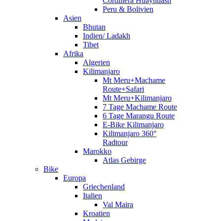
Cordillera Huayhuash
Peru & Bolivien
Asien
Bhutan
Indien/ Ladakh
Tibet
Afrika
Algerien
Kilimanjaro
Mt Meru+Machame
Route+Safari
Mt Meru+Kilimanjaro
7 Tage Machame Route
6 Tage Marangu Route
E-Bike Kilimanjaro
Kilimanjaro 360°
Radtour
Marokko
Atlas Gebirge
Bike
Europa
Griechenland
Italien
Val Maira
Kroatien