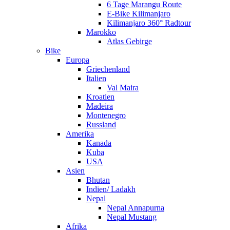
6 Tage Marangu Route
E-Bike Kilimanjaro
Kilimanjaro 360° Radtour
Marokko
Atlas Gebirge
Bike
Europa
Griechenland
Italien
Val Maira
Kroatien
Madeira
Montenegro
Russland
Amerika
Kanada
Kuba
USA
Asien
Bhutan
Indien/ Ladakh
Nepal
Nepal Annapurna
Nepal Mustang
Afrika