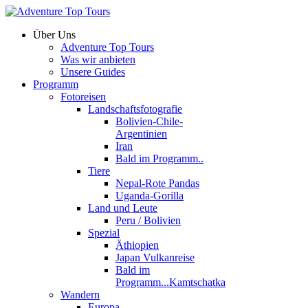
Über Uns
Adventure Top Tours
Was wir anbieten
Unsere Guides
Programm
Fotoreisen
Landschaftsfotografie
Bolivien-Chile-
Argentinien
Iran
Bald im Programm..
Tiere
Nepal-Rote Pandas
Uganda-Gorilla
Land und Leute
Peru / Bolivien
Spezial
Äthiopien
Japan Vulkanreise
Bald im
Programm...Kamtschatka
Wandern
Europa