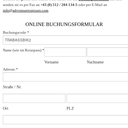
Messeauftritte
Russland
7 Tage Machame Route
Nepal Annapurna
senden sie es per Fax an
+43 (0) 512 / 204 134-5
oder per E-Mail an
info@adventuretoptours.com
.
Levelbewertung
6 Tage Marangu Route
Nepal Mustang
Impressum
E-Bike Kilimanjaro
ONLINE BUCHUNGSFORMULAR
Kilimanjaro 360° Radtour
Buchungscode:
*
Name (wie im Reisepass):
*
Vorname
Nachname
Adresse:
*
Straße / Nr.
Ort
PLZ