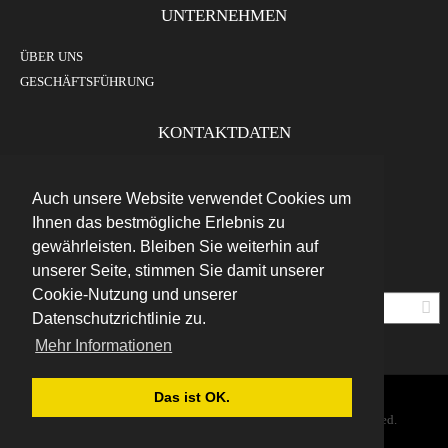
UNTERNEHMEN
ÜBER UNS
GESCHÄFTSFÜHRUNG
KONTAKTDATEN
Adventure
Top
+43
Tours
Auch unsere Website verwendet Cookies um
(0)
Furtenbach
info@adventuretoptours.com
512
Ihnen das bestmögliche Erlebnis zu
Adventures
/
GmbH
gewährleisten. Bleiben Sie weiterhin auf
204134
Höttinger
Gasse
unserer Seite, stimmen Sie damit unserer
Newsletteranmeldung:
12
Cookie-Nutzung und unserer
6020
Innsbruck
Datenschutzrichtlinie zu.
Austria
Mehr Informationen
Das ist OK.
DE
© Copyright 2019 Furtenbach Adventures. All Rights Reserved.
Home
AGB
Impressum
Datenschutz