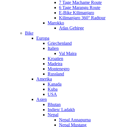
7 Tage Machame Route
6 Tage Marangu Route
E-Bike Kilimanjaro
Kilimanjaro 360° Radtour
Marokko
Atlas Gebirge
Bike
Europa
Griechenland
Italien
Val Maira
Kroatien
Madeira
Montenegro
Russland
Amerika
Kanada
Kuba
USA
Asien
Bhutan
Indien/ Ladakh
Nepal
Nepal Annapurna
Nepal Mustang