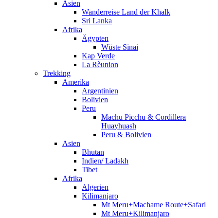
Asien
Wanderreise Land der Khalk
Sri Lanka
Afrika
Ägypten
Wüste Sinai
Kap Verde
La Rèunion
Trekking
Amerika
Argentinien
Bolivien
Peru
Machu Picchu & Cordillera
Huayhuash
Peru & Bolivien
Asien
Bhutan
Indien/ Ladakh
Tibet
Afrika
Algerien
Kilimanjaro
Mt Meru+Machame Route+Safari
Mt Meru+Kilimanjaro