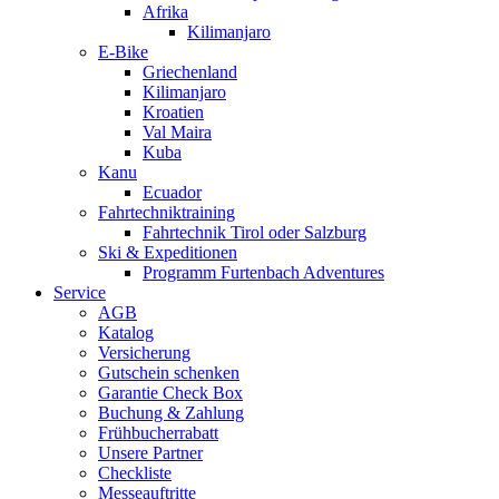
Afrika
Kilimanjaro
E-Bike
Griechenland
Kilimanjaro
Kroatien
Val Maira
Kuba
Kanu
Ecuador
Fahrtechniktraining
Fahrtechnik Tirol oder Salzburg
Ski & Expeditionen
Programm Furtenbach Adventures
Service
AGB
Katalog
Versicherung
Gutschein schenken
Garantie Check Box
Buchung & Zahlung
Frühbucherrabatt
Unsere Partner
Checkliste
Messeauftritte