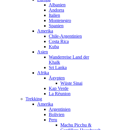
Albanien
Andorra
Italien
Montenegro
Spanien
Amerika
Chile-Argentinien
Costa Rica
Kuba
Asien
Wanderreise Land der
Khalk
Sri Lanka
Afrika
Ägypten
Wüste Sinai
Kap Verde
La Rèunion
Trekking
Amerika
Argentinien
Bolivien
Peru
Machu Picchu &