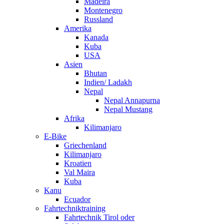
Madeira
Montenegro
Russland
Amerika
Kanada
Kuba
USA
Asien
Bhutan
Indien/ Ladakh
Nepal
Nepal Annapurna
Nepal Mustang
Afrika
Kilimanjaro
E-Bike
Griechenland
Kilimanjaro
Kroatien
Val Maira
Kuba
Kanu
Ecuador
Fahrtechniktraining
Fahrtechnik Tirol oder