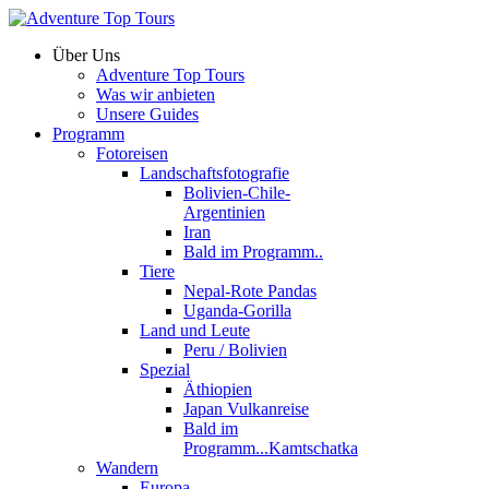
Über Uns
Adventure Top Tours
Was wir anbieten
Unsere Guides
Programm
Fotoreisen
Landschaftsfotografie
Bolivien-Chile-
Argentinien
Iran
Bald im Programm..
Tiere
Nepal-Rote Pandas
Uganda-Gorilla
Land und Leute
Peru / Bolivien
Spezial
Äthiopien
Japan Vulkanreise
Bald im
Programm...Kamtschatka
Wandern
Europa