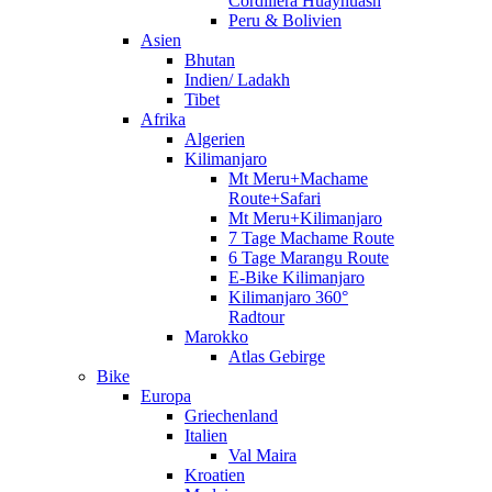
Cordillera Huayhuash
Peru & Bolivien
Asien
Bhutan
Indien/ Ladakh
Tibet
Afrika
Algerien
Kilimanjaro
Mt Meru+Machame
Route+Safari
Mt Meru+Kilimanjaro
7 Tage Machame Route
6 Tage Marangu Route
E-Bike Kilimanjaro
Kilimanjaro 360°
Radtour
Marokko
Atlas Gebirge
Bike
Europa
Griechenland
Italien
Val Maira
Kroatien