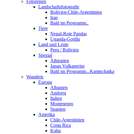
Fotoreisen
Landschaftsfotografie
Bolivien-Chile-Argentinien
Iran
Bald im Programm..
Tiere
Nepal-Rote Pandas
Uganda-Gorilla
Land und Leute
Peru / Bolivien
Spezial
Äthiopien
Japan Vulkanreise
Bald im Programm...Kamtschatka
Wandern
Europa
Albanien
Andorra
Italien
Montenegro
Spanien
Amerika
Chile-Argentinien
Costa Rica
Kuba