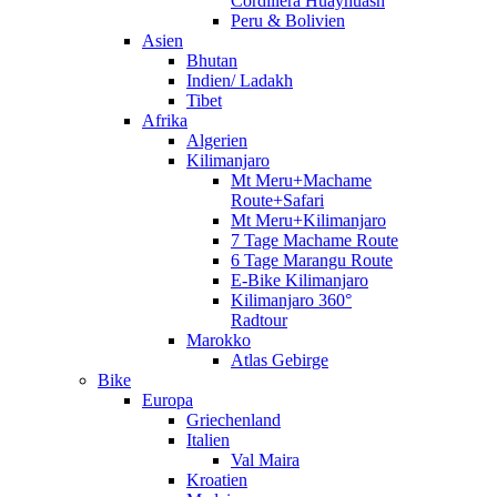
Cordillera Huayhuash
Peru & Bolivien
Asien
Bhutan
Indien/ Ladakh
Tibet
Afrika
Algerien
Kilimanjaro
Mt Meru+Machame
Route+Safari
Mt Meru+Kilimanjaro
7 Tage Machame Route
6 Tage Marangu Route
E-Bike Kilimanjaro
Kilimanjaro 360°
Radtour
Marokko
Atlas Gebirge
Bike
Europa
Griechenland
Italien
Val Maira
Kroatien