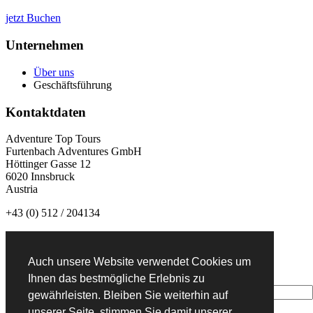
jetzt Buchen
Unternehmen
Über uns
Geschäftsführung
Kontaktdaten
Adventure Top Tours
Furtenbach Adventures GmbH
Höttinger Gasse 12
6020 Innsbruck
Austria
+43 (0) 512 / 204134
info@adventuretoptours.com
Auch unsere Website verwendet Cookies um
Newsletteranmeldung:
Ihnen das bestmögliche Erlebnis zu
gewährleisten. Bleiben Sie weiterhin auf
unserer Seite, stimmen Sie damit unserer