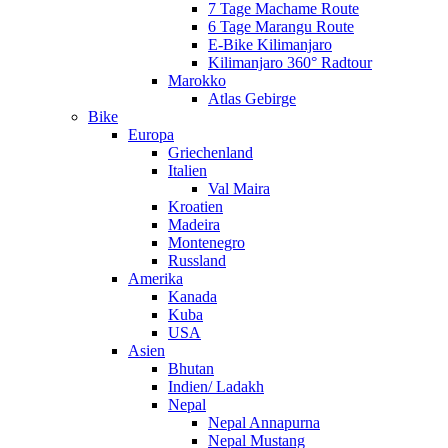
7 Tage Machame Route
6 Tage Marangu Route
E-Bike Kilimanjaro
Kilimanjaro 360° Radtour
Marokko
Atlas Gebirge
Bike
Europa
Griechenland
Italien
Val Maira
Kroatien
Madeira
Montenegro
Russland
Amerika
Kanada
Kuba
USA
Asien
Bhutan
Indien/ Ladakh
Nepal
Nepal Annapurna
Nepal Mustang