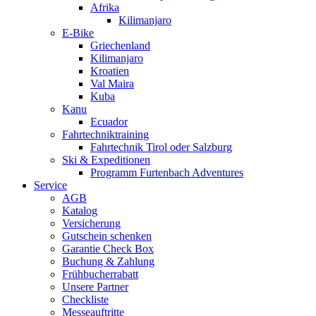
Afrika
Kilimanjaro
E-Bike
Griechenland
Kilimanjaro
Kroatien
Val Maira
Kuba
Kanu
Ecuador
Fahrtechniktraining
Fahrtechnik Tirol oder Salzburg
Ski & Expeditionen
Programm Furtenbach Adventures
Service
AGB
Katalog
Versicherung
Gutschein schenken
Garantie Check Box
Buchung & Zahlung
Frühbucherrabatt
Unsere Partner
Checkliste
Messeauftritte