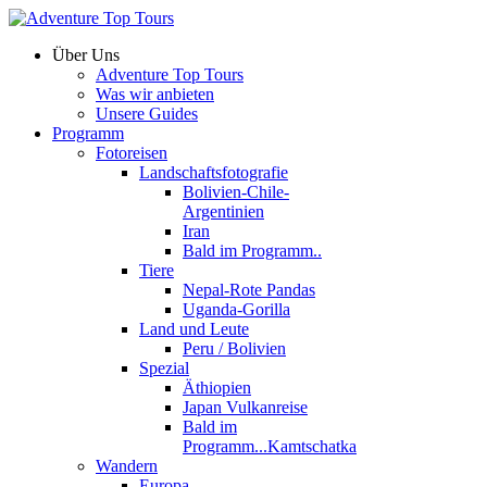
Über Uns
Adventure Top Tours
Was wir anbieten
Unsere Guides
Programm
Fotoreisen
Landschaftsfotografie
Bolivien-Chile-
Argentinien
Iran
Bald im Programm..
Tiere
Nepal-Rote Pandas
Uganda-Gorilla
Land und Leute
Peru / Bolivien
Spezial
Äthiopien
Japan Vulkanreise
Bald im
Programm...Kamtschatka
Wandern
Europa