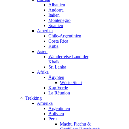
Albanien
Andorra
Italien
Montenegro
Spanien
Amerika
Chile-Argentinien
Costa Rica
Kuba
Asien
Wanderreise Land der
Khalk
Sri Lanka
Afrika
Ägypten
Wüste Sinai
Kap Verde
La Rèunion
Trekking
Amerika
Argentinien
Bolivien
Peru
Machu Picchu &