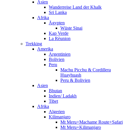
Asien
Wanderreise Land der Khalk
Sri Lanka
Afrika
Ägypten
Wüste Sinai
Kap Verde
La Rèunion
Trekking
Amerika
Argentinien
Bolivien
Peru
Machu Picchu & Cordillera
Huayhuash
Peru & Bolivien
Asien
Bhutan
Indien/ Ladakh
Tibet
Afrika
Algerien
Kilimanjaro
Mt Meru+Machame Route+Safari
Mt Meru+Kilimanjaro