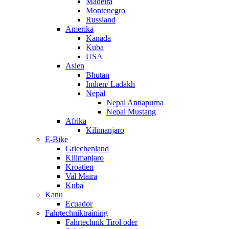
Madeira
Montenegro
Russland
Amerika
Kanada
Kuba
USA
Asien
Bhutan
Indien/ Ladakh
Nepal
Nepal Annapurna
Nepal Mustang
Afrika
Kilimanjaro
E-Bike
Griechenland
Kilimanjaro
Kroatien
Val Maira
Kuba
Kanu
Ecuador
Fahrtechniktraining
Fahrtechnik Tirol oder