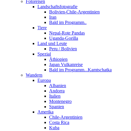
Fotoreisen
Landschaftsfotografie
Bolivien-Chile-Argentinien
Iran
Bald im Programm..
Tiere
Nepal-Rote Pandas
Uganda-Gorilla
Land und Leute
Peru / Bolivien
Spezial
Äthiopien
Japan Vulkanreise
Bald im Programm...Kamtschatka
Wandern
Europa
Albanien
Andorra
Italien
Montenegro
Spanien
Amerika
Chile-Argentinien
Costa Rica
Kuba