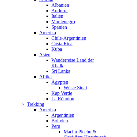
Albanien
Andorra
Italien
Montenegro
Spanien
Amerika
Chile-Argentinien
Costa Rica
Kuba
Asien
Wanderreise Land der
Khalk
Sri Lanka
Afrika
Ägypten
Wüste Sinai
Kap Verde
La Rèunion
Trekking
Amerika
Argentinien
Bolivien
Peru
Machu Picchu &