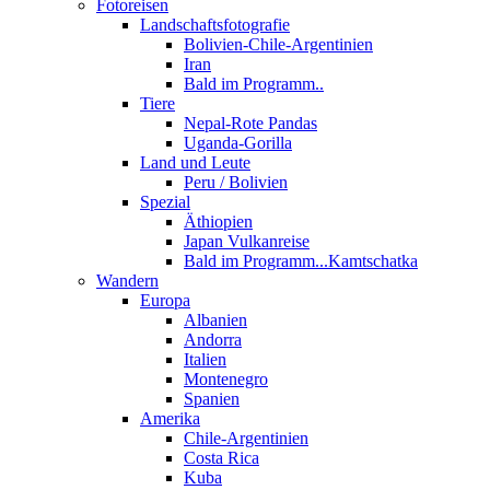
Fotoreisen
Landschaftsfotografie
Bolivien-Chile-Argentinien
Iran
Bald im Programm..
Tiere
Nepal-Rote Pandas
Uganda-Gorilla
Land und Leute
Peru / Bolivien
Spezial
Äthiopien
Japan Vulkanreise
Bald im Programm...Kamtschatka
Wandern
Europa
Albanien
Andorra
Italien
Montenegro
Spanien
Amerika
Chile-Argentinien
Costa Rica
Kuba