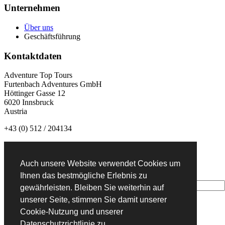
Unternehmen
Über uns
Geschäftsführung
Kontaktdaten
Adventure Top Tours
Furtenbach Adventures GmbH
Höttinger Gasse 12
6020 Innsbruck
Austria
+43 (0) 512 / 204134
info@adventuretoptours.com
Auch unsere Website verwendet Cookies um
Newsletteranmeldung:
Ihnen das bestmögliche Erlebnis zu
gewährleisten. Bleiben Sie weiterhin auf
unserer Seite, stimmen Sie damit unserer
Cookie-Nutzung und unserer
DE
Datenschutzrichtlinie zu.