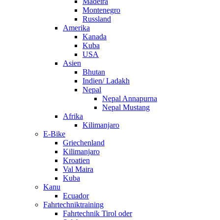
Madeira
Montenegro
Russland
Amerika
Kanada
Kuba
USA
Asien
Bhutan
Indien/ Ladakh
Nepal
Nepal Annapurna
Nepal Mustang
Afrika
Kilimanjaro
E-Bike
Griechenland
Kilimanjaro
Kroatien
Val Maira
Kuba
Kanu
Ecuador
Fahrtechniktraining
Fahrtechnik Tirol oder