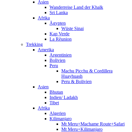
Asien
Wanderreise Land der Khalk
Sri Lanka
Afrika
Ägypten
Wüste Sinai
Kap Verde
La Rèunion
Trekking
Amerika
Argentinien
Bolivien
Peru
Machu Picchu & Cordillera
Huayhuash
Peru & Bolivien
Asien
Bhutan
Indien/ Ladakh
Tibet
Afrika
Algerien
Kilimanjaro
Mt Meru+Machame Route+Safari
Mt Meru+Kilimanjaro