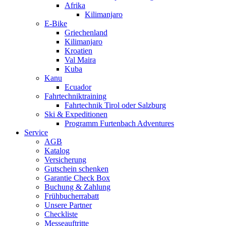
Afrika
Kilimanjaro
E-Bike
Griechenland
Kilimanjaro
Kroatien
Val Maira
Kuba
Kanu
Ecuador
Fahrtechniktraining
Fahrtechnik Tirol oder Salzburg
Ski & Expeditionen
Programm Furtenbach Adventures
Service
AGB
Katalog
Versicherung
Gutschein schenken
Garantie Check Box
Buchung & Zahlung
Frühbucherrabatt
Unsere Partner
Checkliste
Messeauftritte