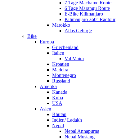
7 Tage Machame Route
6 Tage Marangu Route
E-Bike Kilimanjaro
Kilimanjaro 360° Radtour
Marokko
Atlas Gebirge
Bike
Europa
Griechenland
Italien
Val Maira
Kroatien
Madeira
Montenegro
Russland
Amerika
Kanada
Kuba
USA
Asien
Bhutan
Indien/ Ladakh
Nepal
Nepal Annapurna
Nepal Mustang