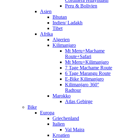
Cordillera Huayhuash
Peru & Bolivien
Asien
Bhutan
Indien/ Ladakh
Tibet
Afrika
Algerien
Kilimanjaro
Mt Meru+Machame
Route+Safari
Mt Meru+Kilimanjaro
7 Tage Machame Route
6 Tage Marangu Route
E-Bike Kilimanjaro
Kilimanjaro 360°
Radtour
Marokko
Atlas Gebirge
Bike
Europa
Griechenland
Italien
Val Maira
Kroatien