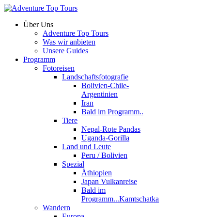
Über Uns
Adventure Top Tours
Was wir anbieten
Unsere Guides
Programm
Fotoreisen
Landschaftsfotografie
Bolivien-Chile-
Argentinien
Iran
Bald im Programm..
Tiere
Nepal-Rote Pandas
Uganda-Gorilla
Land und Leute
Peru / Bolivien
Spezial
Äthiopien
Japan Vulkanreise
Bald im
Programm...Kamtschatka
Wandern
Europa