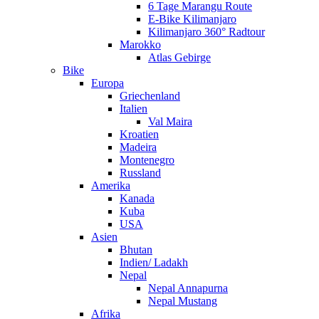
6 Tage Marangu Route
E-Bike Kilimanjaro
Kilimanjaro 360° Radtour
Marokko
Atlas Gebirge
Bike
Europa
Griechenland
Italien
Val Maira
Kroatien
Madeira
Montenegro
Russland
Amerika
Kanada
Kuba
USA
Asien
Bhutan
Indien/ Ladakh
Nepal
Nepal Annapurna
Nepal Mustang
Afrika