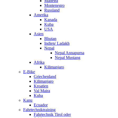
Madeira
Montenegro
Russland
Amerika
Kanada
Kuba
USA
Asien
Bhutan
Indien/ Ladakh
Nepal
Nepal Annapurna
Nepal Mustang
Afrika
Kilimanjaro
E-Bike
Griechenland
Kilimanjaro
Kroatien
Val Maira
Kuba
Kanu
Ecuador
Fahrtechniktraining
Fahrtechnik Tirol oder