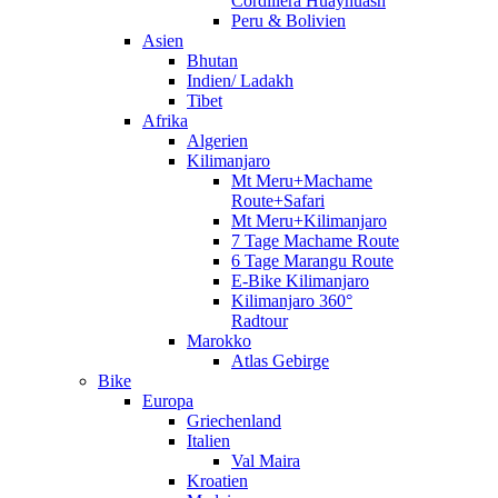
Cordillera Huayhuash
Peru & Bolivien
Asien
Bhutan
Indien/ Ladakh
Tibet
Afrika
Algerien
Kilimanjaro
Mt Meru+Machame
Route+Safari
Mt Meru+Kilimanjaro
7 Tage Machame Route
6 Tage Marangu Route
E-Bike Kilimanjaro
Kilimanjaro 360°
Radtour
Marokko
Atlas Gebirge
Bike
Europa
Griechenland
Italien
Val Maira
Kroatien