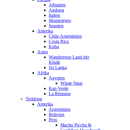
Albanien
Andorra
Italien
Montenegro
Spanien
Amerika
Chile-Argentinien
Costa Rica
Kuba
Asien
Wanderreise Land der
Khalk
Sri Lanka
Afrika
Ägypten
Wüste Sinai
Kap Verde
La Rèunion
Trekking
Amerika
Argentinien
Bolivien
Peru
Machu Picchu &