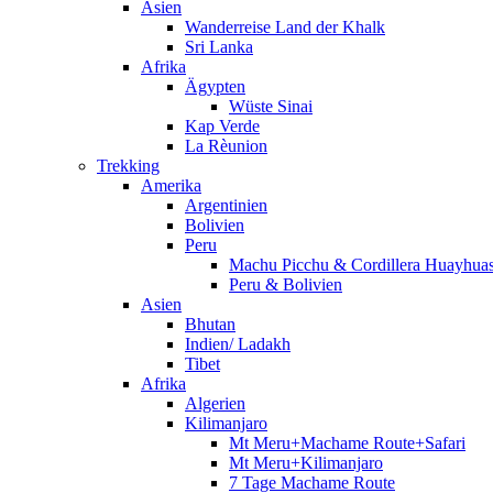
Asien
Wanderreise Land der Khalk
Sri Lanka
Afrika
Ägypten
Wüste Sinai
Kap Verde
La Rèunion
Trekking
Amerika
Argentinien
Bolivien
Peru
Machu Picchu & Cordillera Huayhua
Peru & Bolivien
Asien
Bhutan
Indien/ Ladakh
Tibet
Afrika
Algerien
Kilimanjaro
Mt Meru+Machame Route+Safari
Mt Meru+Kilimanjaro
7 Tage Machame Route