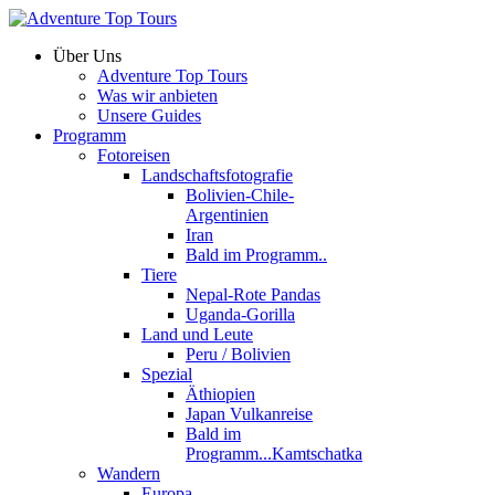
Über Uns
Adventure Top Tours
Was wir anbieten
Unsere Guides
Programm
Fotoreisen
Landschaftsfotografie
Bolivien-Chile-
Argentinien
Iran
Bald im Programm..
Tiere
Nepal-Rote Pandas
Uganda-Gorilla
Land und Leute
Peru / Bolivien
Spezial
Äthiopien
Japan Vulkanreise
Bald im
Programm...Kamtschatka
Wandern
Europa