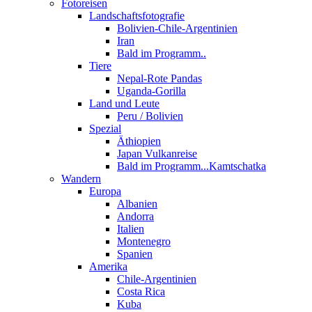
Fotoreisen
Landschaftsfotografie
Bolivien-Chile-Argentinien
Iran
Bald im Programm..
Tiere
Nepal-Rote Pandas
Uganda-Gorilla
Land und Leute
Peru / Bolivien
Spezial
Äthiopien
Japan Vulkanreise
Bald im Programm...Kamtschatka
Wandern
Europa
Albanien
Andorra
Italien
Montenegro
Spanien
Amerika
Chile-Argentinien
Costa Rica
Kuba